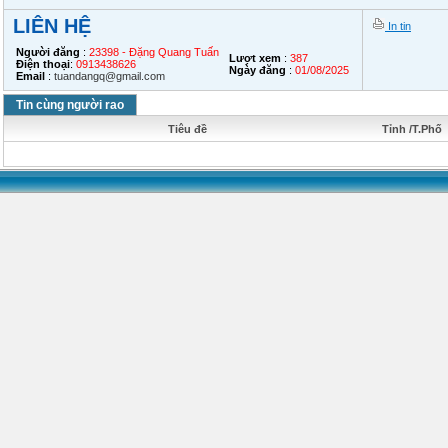
LIÊN HỆ
In tin
Người đăng
:
23398 - Đặng Quang Tuấn
Lượt xem
:
387
Điện thoại
:
0913438626
Ngày đăng
:
01/08/2025
Email
:
tuandangq@gmail.com
Tin cùng người rao
Tiêu đề
Tỉnh /T.Phố