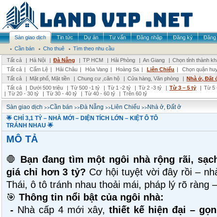
Sàn giao dịch
Tin tức
Dự án
Tư vấn
Đăng nhập
Đăng ký
Đăng 
Cần bán
Cho thuê
Tìm theo nhu cầu
Tất cả
|
Hà Nội
|
Đà Nẵng
|
TP HCM
|
Hải Phòng
|
An Giang
|
Chọn tỉnh thành k
Tất cả
|
Cẩm Lệ
|
Hải Châu
|
Hòa Vang
|
Hoàng Sa
|
Liên Chiểu
|
Chọn quận hu
Tất cả
|
Mặt phố, Mặt tiền
|
Chung cư ,căn hộ
|
Cửa hàng, Văn phòng
|
Nhà ở, Đất 
Tất cả
|
Dưới 500 triệu
|
Từ 500 -1 tỷ
|
Từ 1 -2 tỷ
|
Từ 2 -3 tỷ
|
Từ 3 – 5 tỷ
|
Từ 5 
|
Từ 20 - 30 tỷ
|
Từ 30 - 40 tỷ
|
Từ 40 - 60 tỷ
|
Trên 60 tỷ
>>
>>
>>
>>
Sàn giao dịch
Cần bán
Đà Nẵng
Liên Chiểu
Nhà ở, Đất ở
🌟 CHỈ 3,1 TỶ – NHÀ MỚI – DIỆN TÍCH LỚN – KIỆT Ô TÔ
TRÁNH NHAU 🌟
MÔ TẢ
🛑
Bạn đang tìm một ngôi nhà rộng rãi, sạc
giá chỉ hơn 3 tỷ?
Cơ hội tuyệt vời đây rồi – n
Thái, ô tô tránh nhau thoải mái, pháp lý rõ ràng 
🎯
Thông tin nổi bật của ngôi nhà:
-
Nhà cấp 4 mới xây,
thiết kế hiện đại – gọ