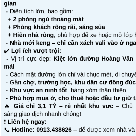
gian
-
Diện tích lớn, bao gồm:
+
2 phòng ngủ thoáng mát
+
Phòng khách rộng rãi, sáng sủa
+
Hiên nhà rộng
, phù hợp để xe hoặc mở lớp 
-
Nhà mới keng – chỉ cần xách vali vào ở nga
✔️
Lợi ích vượt trội:
-
Vị trí cực đẹp:
Kiệt lớn đường Hoàng Văn T
mái
-
Cách mặt đường lớn chỉ vài chục mét, di chuyể
- Gần
chợ, trường học, khu dân cư đông đúc
-
Khu vực an ninh tốt
, hàng xóm thân thiện
-
Phù hợp mua ở, cho thuê hoặc đầu tư giữ t
🔥
Giá chỉ 3,1 TỶ – rẻ nhất khu vực
– Chủ n
sàng giao dịch nhanh chóng!
❗
Liên hệ ngay:
📞
Hotline: 0913.438626
– để được xem nhà và h