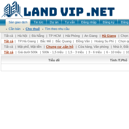
Sàn giao dịch
Tin tức
Dự án
Tư vấn
Đăng nhập
Đăng ký
Đăng 
Cần bán
Cho thuê
Tìm theo nhu cầu
Tất cả
|
Hà Nội
|
Đà Nẵng
|
TP HCM
|
Hải Phòng
|
An Giang
|
Hà Giang
|
Chọn 
Tất cả
|
TP.Hà Giang
|
Bắc Mê
|
Bắc Quang
|
Đồng Văn
|
Hoàng Su Phì
|
Chọn q
Tất cả
|
Mặt phố, Mặt tiền
|
Chung cư ,căn hộ
|
Cửa hàng, Văn phòng
|
Nhà ở, Đất
Tất cả
|
Giá dưới 500k
|
500k - 1,5 triệu
|
1,5 - 3 triệu
|
3 - 6 triệu
|
6 - 10 triệu
|
10
Tiêu đề
Tỉnh /T.Phố