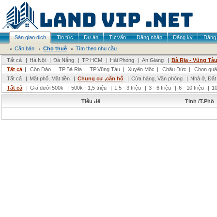
Sàn giao dịch
Tin tức
Dự án
Tư vấn
Đăng nhập
Đăng ký
Đăng 
Cần bán
Cho thuê
Tìm theo nhu cầu
Tất cả
|
Hà Nội
|
Đà Nẵng
|
TP HCM
|
Hải Phòng
|
An Giang
|
Bà Rịa - Vũng Tà
Tất cả
|
Côn Đảo
|
TP.Bà Rịa
|
TP.Vũng Tàu
|
Xuyên Mộc
|
Châu Đức
|
Chọn quậ
Tất cả
|
Mặt phố, Mặt tiền
|
Chung cư ,căn hộ
|
Cửa hàng, Văn phòng
|
Nhà ở, Đất
Tất cả
|
Giá dưới 500k
|
500k - 1,5 triệu
|
1,5 - 3 triệu
|
3 - 6 triệu
|
6 - 10 triệu
|
10
Tiêu đề
Tỉnh /T.Phố