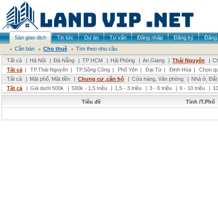
Sàn giao dịch
Tin tức
Dự án
Tư vấn
Đăng nhập
Đăng ký
Đăng 
Cần bán
Cho thuê
Tìm theo nhu cầu
Tất cả
|
Hà Nội
|
Đà Nẵng
|
TP HCM
|
Hải Phòng
|
An Giang
|
Thái Nguyên
|
Ch
Tất cả
|
TP.Thái Nguyên
|
TP.Sông Công
|
Phổ Yên
|
Đại Từ
|
Định Hóa
|
Chọn q
Tất cả
|
Mặt phố, Mặt tiền
|
Chung cư ,căn hộ
|
Cửa hàng, Văn phòng
|
Nhà ở, Đất
Tất cả
|
Giá dưới 500k
|
500k - 1,5 triệu
|
1,5 - 3 triệu
|
3 - 6 triệu
|
6 - 10 triệu
|
10
Tiêu đề
Tỉnh /T.Phố