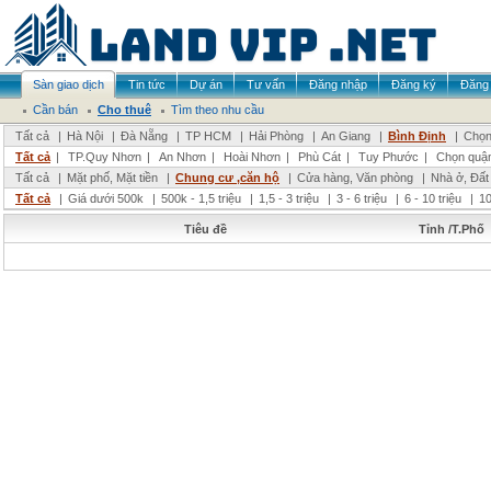
Sàn giao dịch
Tin tức
Dự án
Tư vấn
Đăng nhập
Đăng ký
Đăng 
Cần bán
Cho thuê
Tìm theo nhu cầu
Tất cả
|
Hà Nội
|
Đà Nẵng
|
TP HCM
|
Hải Phòng
|
An Giang
|
Bình Định
|
Chọn
Tất cả
|
TP.Quy Nhơn
|
An Nhơn
|
Hoài Nhơn
|
Phù Cát
|
Tuy Phước
|
Chọn quậ
Tất cả
|
Mặt phố, Mặt tiền
|
Chung cư ,căn hộ
|
Cửa hàng, Văn phòng
|
Nhà ở, Đất
Tất cả
|
Giá dưới 500k
|
500k - 1,5 triệu
|
1,5 - 3 triệu
|
3 - 6 triệu
|
6 - 10 triệu
|
10
Tiêu đề
Tỉnh /T.Phố