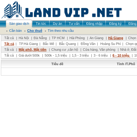
Sàn giao dịch
Tin tức
Dự án
Tư vấn
Đăng nhập
Đăng ký
Đăng 
Cần bán
Cho thuê
Tìm theo nhu cầu
Tất cả
|
Hà Nội
|
Đà Nẵng
|
TP HCM
|
Hải Phòng
|
An Giang
|
Hà Giang
|
Chọn 
Tất cả
|
TP.Hà Giang
|
Bắc Mê
|
Bắc Quang
|
Đồng Văn
|
Hoàng Su Phì
|
Chọn q
Tất cả
|
Mặt phố, Mặt tiền
|
Chung cư ,căn hộ
|
Cửa hàng, Văn phòng
|
Nhà ở, Đất
Tất cả
|
Giá dưới 500k
|
500k - 1,5 triệu
|
1,5 - 3 triệu
|
3 - 6 triệu
|
6 - 10 triệu
|
1
Tiêu đề
Tỉnh /T.Phố