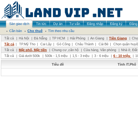
Sàn giao dịch
Tin tức
Dự án
Tư vấn
Đăng nhập
Đăng ký
Đăng 
Cần bán
Cho thuê
Tìm theo nhu cầu
Tất cả
|
Hà Nội
|
Đà Nẵng
|
TP HCM
|
Hải Phòng
|
An Giang
|
Tiền Giang
|
Chọ
Tất cả
|
TP.Mỹ Tho
|
Cai Lậy
|
Gò Công
|
Châu Thành
|
Cái Bè
|
Chọn quận huyệ
Tất cả
|
Mặt phố, Mặt tiền
|
Chung cư ,căn hộ
|
Cửa hàng, Văn phòng
|
Nhà ở, Đất
Tất cả
|
Giá dưới 500k
|
500k - 1,5 triệu
|
1,5 - 3 triệu
|
3 - 6 triệu
|
6 - 10 triệu
|
1
Tiêu đề
Tỉnh /T.Phố