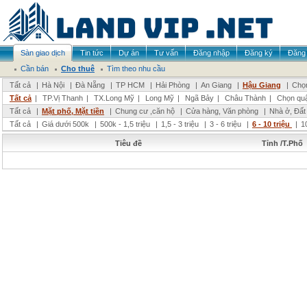
Sàn giao dịch
Tin tức
Dự án
Tư vấn
Đăng nhập
Đăng ký
Đăng 
Cần bán
Cho thuê
Tìm theo nhu cầu
Tất cả
|
Hà Nội
|
Đà Nẵng
|
TP HCM
|
Hải Phòng
|
An Giang
|
Hậu Giang
|
Chọn
Tất cả
|
TP.Vị Thanh
|
TX.Long Mỹ
|
Long Mỹ
|
Ngã Bảy
|
Châu Thành
|
Chọn qu
Tất cả
|
Mặt phố, Mặt tiền
|
Chung cư ,căn hộ
|
Cửa hàng, Văn phòng
|
Nhà ở, Đất
Tất cả
|
Giá dưới 500k
|
500k - 1,5 triệu
|
1,5 - 3 triệu
|
3 - 6 triệu
|
6 - 10 triệu
|
1
Tiêu đề
Tỉnh /T.Phố