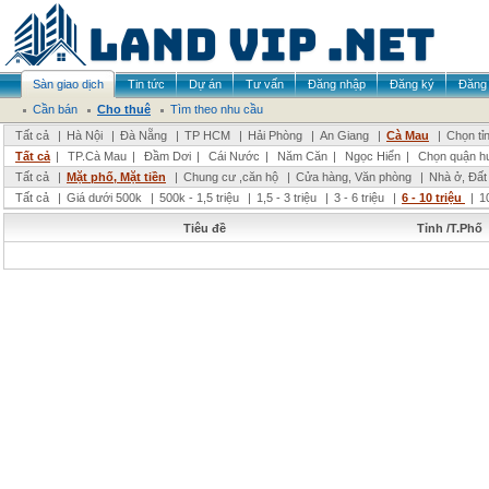
Sàn giao dịch
Tin tức
Dự án
Tư vấn
Đăng nhập
Đăng ký
Đăng 
Cần bán
Cho thuê
Tìm theo nhu cầu
Tất cả
|
Hà Nội
|
Đà Nẵng
|
TP HCM
|
Hải Phòng
|
An Giang
|
Cà Mau
|
Chọn tỉ
Tất cả
|
TP.Cà Mau
|
Đầm Dơi
|
Cái Nước
|
Năm Căn
|
Ngọc Hiển
|
Chọn quận h
Tất cả
|
Mặt phố, Mặt tiền
|
Chung cư ,căn hộ
|
Cửa hàng, Văn phòng
|
Nhà ở, Đất
Tất cả
|
Giá dưới 500k
|
500k - 1,5 triệu
|
1,5 - 3 triệu
|
3 - 6 triệu
|
6 - 10 triệu
|
1
Tiêu đề
Tỉnh /T.Phố