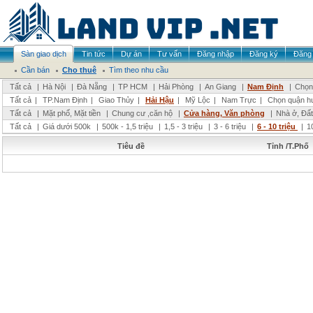
Sàn giao dịch
Tin tức
Dự án
Tư vấn
Đăng nhập
Đăng ký
Đăng 
Cần bán
Cho thuê
Tìm theo nhu cầu
Tất cả
|
Hà Nội
|
Đà Nẵng
|
TP HCM
|
Hải Phòng
|
An Giang
|
Nam Định
|
Chọn 
Tất cả
|
TP.Nam Định
|
Giao Thủy
|
Hải Hậu
|
Mỹ Lộc
|
Nam Trực
|
Chọn quận h
Tất cả
|
Mặt phố, Mặt tiền
|
Chung cư ,căn hộ
|
Cửa hàng, Văn phòng
|
Nhà ở, Đất
Tất cả
|
Giá dưới 500k
|
500k - 1,5 triệu
|
1,5 - 3 triệu
|
3 - 6 triệu
|
6 - 10 triệu
|
1
Tiêu đề
Tỉnh /T.Phố