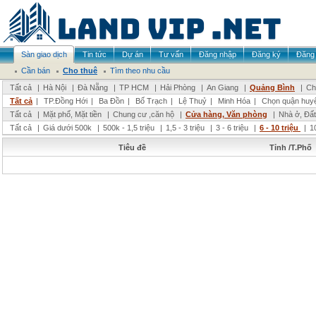
Sàn giao dịch
Tin tức
Dự án
Tư vấn
Đăng nhập
Đăng ký
Đăng 
Cần bán
Cho thuê
Tìm theo nhu cầu
Tất cả
|
Hà Nội
|
Đà Nẵng
|
TP HCM
|
Hải Phòng
|
An Giang
|
Quảng Bình
|
Ch
Tất cả
|
TP.Đồng Hới
|
Ba Đồn
|
Bố Trạch
|
Lệ Thuỷ
|
Minh Hóa
|
Chọn quận huy
Tất cả
|
Mặt phố, Mặt tiền
|
Chung cư ,căn hộ
|
Cửa hàng, Văn phòng
|
Nhà ở, Đất
Tất cả
|
Giá dưới 500k
|
500k - 1,5 triệu
|
1,5 - 3 triệu
|
3 - 6 triệu
|
6 - 10 triệu
|
1
Tiêu đề
Tỉnh /T.Phố