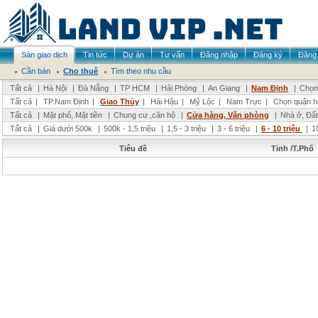
Sàn giao dịch
Tin tức
Dự án
Tư vấn
Đăng nhập
Đăng ký
Đăng 
Cần bán
Cho thuê
Tìm theo nhu cầu
Tất cả
|
Hà Nội
|
Đà Nẵng
|
TP HCM
|
Hải Phòng
|
An Giang
|
Nam Định
|
Chọn 
Tất cả
|
TP.Nam Định
|
Giao Thủy
|
Hải Hậu
|
Mỹ Lộc
|
Nam Trực
|
Chọn quận h
Tất cả
|
Mặt phố, Mặt tiền
|
Chung cư ,căn hộ
|
Cửa hàng, Văn phòng
|
Nhà ở, Đất
Tất cả
|
Giá dưới 500k
|
500k - 1,5 triệu
|
1,5 - 3 triệu
|
3 - 6 triệu
|
6 - 10 triệu
|
1
Tiêu đề
Tỉnh /T.Phố