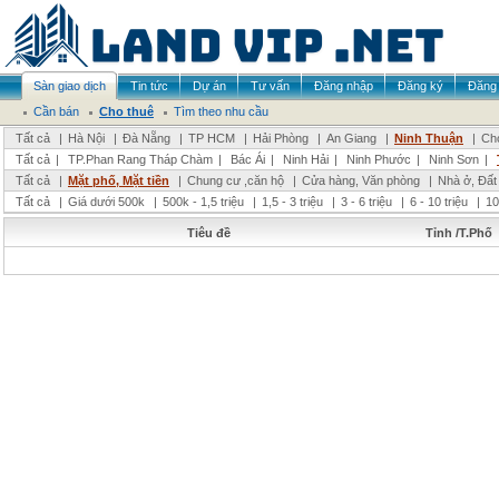
Sàn giao dịch
Tin tức
Dự án
Tư vấn
Đăng nhập
Đăng ký
Đăng 
Cần bán
Cho thuê
Tìm theo nhu cầu
Tất cả
|
Hà Nội
|
Đà Nẵng
|
TP HCM
|
Hải Phòng
|
An Giang
|
Ninh Thuận
|
Chọ
Tất cả
|
TP.Phan Rang Tháp Chàm
|
Bác Ái
|
Ninh Hải
|
Ninh Phước
|
Ninh Sơn
|
Tất cả
|
Mặt phố, Mặt tiền
|
Chung cư ,căn hộ
|
Cửa hàng, Văn phòng
|
Nhà ở, Đất
Tất cả
|
Giá dưới 500k
|
500k - 1,5 triệu
|
1,5 - 3 triệu
|
3 - 6 triệu
|
6 - 10 triệu
|
10
Tiêu đề
Tỉnh /T.Phố