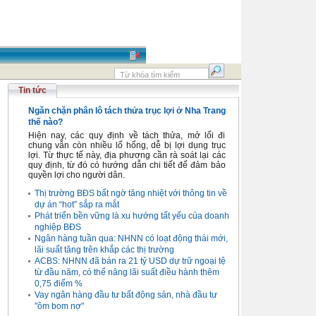
Tin tức
Ngăn chặn phân lô tách thửa trục lợi ở Nha Trang
thế nào?
Hiện nay, các quy định về tách thửa, mở lối đi
chung vẫn còn nhiều lổ hổng, dễ bị lợi dụng trục
lợi. Từ thực tế này, địa phương cần rà soát lại các
quy định, từ đó có hướng dẫn chi tiết để đảm bảo
quyền lợi cho người dân.
Thị trường BĐS bất ngờ tăng nhiệt với thông tin về
dự án “hot” sắp ra mắt
Phát triển bền vững là xu hướng tất yếu của doanh
nghiệp BĐS
Ngân hàng tuần qua: NHNN có loạt động thái mới,
lãi suất tăng trên khắp các thị trường
ACBS: NHNN đã bán ra 21 tỷ USD dự trữ ngoại tệ
từ đầu năm, có thể nâng lãi suất điều hành thêm
0,75 điểm %
Vay ngân hàng đầu tư bất động sản, nhà đầu tư
"ôm bom nợ"