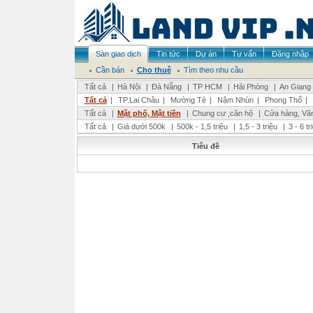
Sàn giao dịch
Tin tức
Dự án
Tư vấn
Đăng nhập
Cần bán
Cho thuê
Tìm theo nhu cầu
Tất cả
|
Hà Nội
|
Đà Nẵng
|
TP HCM
|
Hải Phòng
|
An Giang
Tất cả
|
TP.Lai Châu
|
Mường Tè
|
Nậm Nhùn
|
Phong Thổ
|
Tất cả
|
Mặt phố, Mặt tiền
|
Chung cư ,căn hộ
|
Cửa hàng, Vă
Tất cả
|
Giá dưới 500k
|
500k - 1,5 triệu
|
1,5 - 3 triệu
|
3 - 6 t
Tiêu đề