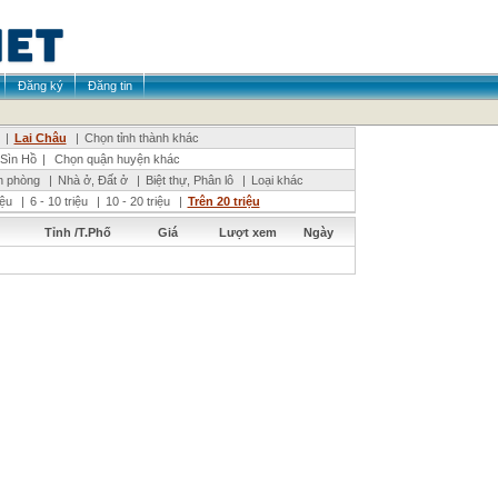
Đăng ký
Đăng tin
|
Lai Châu
|
Chọn tỉnh thành khác
Sìn Hồ
|
Chọn quận huyện khác
n phòng
|
Nhà ở, Đất ở
|
Biệt thự, Phân lô
|
Loại khác
riệu
|
6 - 10 triệu
|
10 - 20 triệu
|
Trên 20 triệu
Tỉnh /T.Phố
Giá
Lượt xem
Ngày