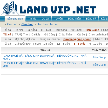
Sàn giao dịch
Tin tức
Dự án
Tư vấn
Đăng nhập
Đăng ký
Đăng 
Cần bán
Cho thuê
Tìm theo nhu cầu
Tất cả
|
Hà Nội
|
Đà Nẵng
|
TP HCM
|
Hải Phòng
|
An Giang
|
Tiền Giang
|
Chọ
Tất cả
|
TP.Mỹ Tho
|
Cai Lậy
|
Gò Công
|
Châu Thành
|
Cái Bè
|
Chọn quận huyệ
Tất cả
|
Mặt phố, Mặt tiền
|
Chung cư ,căn hộ
|
Cửa hàng, Văn phòng
|
Nhà ở, Đất
Tất cả
|
Giá dưới 500k
|
500k - 1,5 triệu
|
1,5 - 3 triệu
|
3 - 6 triệu
|
6 - 10 triệu
|
1
Tiêu đề
Tỉnh /T.Phố
CHO THUÊ MẶT BẰNG KINH DOANH MẶT TIỀN ĐƯỜNG N1 – NHÀ
Tiền Giang
MỚI ...
CHO THUÊ MẶT BẰNG KINH DOANH MẶT TIỀN ĐƯỜNG N1 – NHÀ
Tiền Giang
MỚI ...