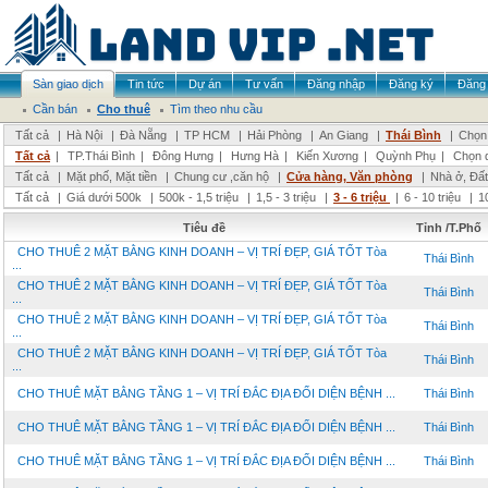
Sàn giao dịch
Tin tức
Dự án
Tư vấn
Đăng nhập
Đăng ký
Đăng 
Cần bán
Cho thuê
Tìm theo nhu cầu
Tất cả
|
Hà Nội
|
Đà Nẵng
|
TP HCM
|
Hải Phòng
|
An Giang
|
Thái Bình
|
Chọn 
Tất cả
|
TP.Thái Bình
|
Đông Hưng
|
Hưng Hà
|
Kiến Xương
|
Quỳnh Phụ
|
Chọn 
Tất cả
|
Mặt phố, Mặt tiền
|
Chung cư ,căn hộ
|
Cửa hàng, Văn phòng
|
Nhà ở, Đất
Tất cả
|
Giá dưới 500k
|
500k - 1,5 triệu
|
1,5 - 3 triệu
|
3 - 6 triệu
|
6 - 10 triệu
|
1
Tiêu đề
Tỉnh /T.Phố
CHO THUÊ 2 MẶT BẰNG KINH DOANH – VỊ TRÍ ĐẸP, GIÁ TỐT Tòa
Thái Bình
...
CHO THUÊ 2 MẶT BẰNG KINH DOANH – VỊ TRÍ ĐẸP, GIÁ TỐT Tòa
Thái Bình
...
CHO THUÊ 2 MẶT BẰNG KINH DOANH – VỊ TRÍ ĐẸP, GIÁ TỐT Tòa
Thái Bình
...
CHO THUÊ 2 MẶT BẰNG KINH DOANH – VỊ TRÍ ĐẸP, GIÁ TỐT Tòa
Thái Bình
...
CHO THUÊ MẶT BẰNG TẦNG 1 – VỊ TRÍ ĐẮC ĐỊA ĐỐI DIỆN BỆNH ...
Thái Bình
CHO THUÊ MẶT BẰNG TẦNG 1 – VỊ TRÍ ĐẮC ĐỊA ĐỐI DIỆN BỆNH ...
Thái Bình
CHO THUÊ MẶT BẰNG TẦNG 1 – VỊ TRÍ ĐẮC ĐỊA ĐỐI DIỆN BỆNH ...
Thái Bình