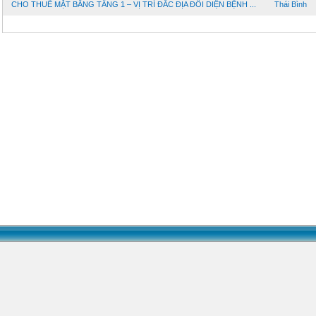
CHO THUÊ MẶT BẰNG TẦNG 1 – VỊ TRÍ ĐẮC ĐỊA ĐỐI DIỆN BỆNH ...
Thái Bình