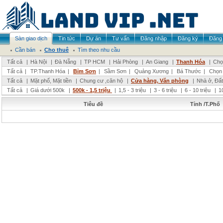
Sàn giao dịch
Tin tức
Dự án
Tư vấn
Đăng nhập
Đăng ký
Đăng 
Cần bán
Cho thuê
Tìm theo nhu cầu
Tất cả
|
Hà Nội
|
Đà Nẵng
|
TP HCM
|
Hải Phòng
|
An Giang
|
Thanh Hóa
|
Chọ
Tất cả
|
TP.Thanh Hóa
|
Bỉm Sơn
|
Sầm Sơn
|
Quảng Xương
|
Bá Thước
|
Chọn
Tất cả
|
Mặt phố, Mặt tiền
|
Chung cư ,căn hộ
|
Cửa hàng, Văn phòng
|
Nhà ở, Đất
Tất cả
|
Giá dưới 500k
|
500k - 1,5 triệu
|
1,5 - 3 triệu
|
3 - 6 triệu
|
6 - 10 triệu
|
1
Tiêu đề
Tỉnh /T.Phố