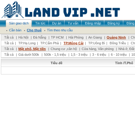
Sàn giao dịch
Tin tức
Dự án
Tư vấn
Đăng nhập
Đăng ký
Đăng 
Cần bán
Cho thuê
Tìm theo nhu cầu
Tất cả
|
Hà Nội
|
Đà Nẵng
|
TP HCM
|
Hải Phòng
|
An Giang
|
Quảng Ninh
|
Ch
Tất cả
|
TP.Hạ Long
|
TP.Cẩm Phả
|
TP.Móng Cái
|
TP.Uông Bí
|
Đông Triều
|
Ch
Tất cả
|
Mặt phố, Mặt tiền
|
Chung cư ,căn hộ
|
Cửa hàng, Văn phòng
|
Nhà ở, Đất
Tất cả
|
Giá dưới 500k
|
500k - 1,5 triệu
|
1,5 - 3 triệu
|
3 - 6 triệu
|
6 - 10 triệu
|
10
Tiêu đề
Tỉnh /T.Phố