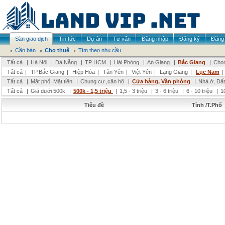
Sàn giao dịch
Tin tức
Dự án
Tư vấn
Đăng nhập
Đăng ký
Đăng 
Cần bán
Cho thuê
Tìm theo nhu cầu
Tất cả
|
Hà Nội
|
Đà Nẵng
|
TP HCM
|
Hải Phòng
|
An Giang
|
Bắc Giang
|
Chọn
Tất cả
|
TP.Bắc Giang
|
Hiệp Hòa
|
Tân Yên
|
Việt Yên
|
Lạng Giang
|
Lục Nam
|
Tất cả
|
Mặt phố, Mặt tiền
|
Chung cư ,căn hộ
|
Cửa hàng, Văn phòng
|
Nhà ở, Đất
Tất cả
|
Giá dưới 500k
|
500k - 1,5 triệu
|
1,5 - 3 triệu
|
3 - 6 triệu
|
6 - 10 triệu
|
1
Tiêu đề
Tỉnh /T.Phố