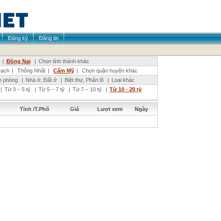
Đăng ký
Đăng tin
|
Đồng Nai
|
Chọn tỉnh thành khác
ạch
|
Thống Nhất
|
Cẩm Mỹ
|
Chọn quận huyện khác
n phòng
|
Nhà ở, Đất ở
|
Biệt thự, Phân lô
|
Loại khác
|
Từ 3 – 5 tỷ
|
Từ 5 – 7 tỷ
|
Từ 7 – 10 tỷ
|
Từ 10 - 20 tỷ
Tỉnh /T.Phố
Giá
Lượt xem
Ngày