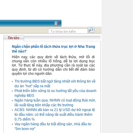
Tin tức
Ngăn chặn phân lô tách thửa trục lợi ở Nha Trang
thế nào?
Hiện nay, các quy định về tách thửa, mở lối đi
chung vẫn còn nhiều lổ hổng, dễ bị lợi dụng trục
lợi. Từ thực tế này, địa phương cần rà soát lại các
quy định, từ đó có hướng dẫn chi tiết để đảm bảo
quyền lợi cho người dân.
Thị trường BĐS bất ngờ tăng nhiệt với thông tin về
dự án “hot” sắp ra mắt
Phát triển bền vững là xu hướng tất yếu của doanh
nghiệp BĐS
Ngân hàng tuần qua: NHNN có loạt động thái mới,
lãi suất tăng trên khắp các thị trường
ACBS: NHNN đã bán ra 21 tỷ USD dự trữ ngoại tệ
từ đầu năm, có thể nâng lãi suất điều hành thêm
0,75 điểm %
Vay ngân hàng đầu tư bất động sản, nhà đầu tư
"ôm bom nợ"