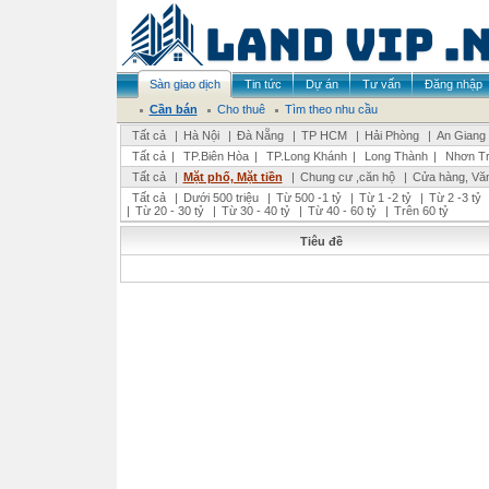
Sàn giao dịch
Tin tức
Dự án
Tư vấn
Đăng nhập
Cần bán
Cho thuê
Tìm theo nhu cầu
Tất cả
|
Hà Nội
|
Đà Nẵng
|
TP HCM
|
Hải Phòng
|
An Giang
Tất cả
|
TP.Biên Hòa
|
TP.Long Khánh
|
Long Thành
|
Nhơn Tr
Tất cả
|
Mặt phố, Mặt tiền
|
Chung cư ,căn hộ
|
Cửa hàng, Vă
Tất cả
|
Dưới 500 triệu
|
Từ 500 -1 tỷ
|
Từ 1 -2 tỷ
|
Từ 2 -3 tỷ
|
Từ 20 - 30 tỷ
|
Từ 30 - 40 tỷ
|
Từ 40 - 60 tỷ
|
Trên 60 tỷ
Tiêu đề