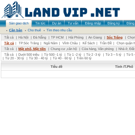
Sàn giao dịch
Tin tức
Dự án
Tư vấn
Đăng nhập
Đăng ký
Đăng 
Cần bán
Cho thuê
Tìm theo nhu cầu
Tất cả
|
Hà Nội
|
Đà Nẵng
|
TP HCM
|
Hải Phòng
|
An Giang
|
Sóc Trăng
|
Chọn
Tất cả
|
TP.Sóc Trăng
|
Ngã Năm
|
Vĩnh Châu
|
Kế Sách
|
Trần Đề
|
Chọn quận 
Tất cả
|
Mặt phố, Mặt tiền
|
Chung cư ,căn hộ
|
Cửa hàng, Văn phòng
|
Nhà ở, Đất
Tất cả
|
Dưới 500 triệu
|
Từ 500 -1 tỷ
|
Từ 1 -2 tỷ
|
Từ 2 -3 tỷ
|
Từ 3 – 5 tỷ
|
Từ 5 –
|
Từ 20 - 30 tỷ
|
Từ 30 - 40 tỷ
|
Từ 40 - 60 tỷ
|
Trên 60 tỷ
Tiêu đề
Tỉnh /T.Phố