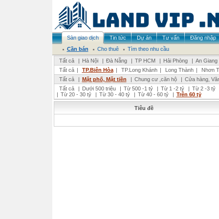
Sàn giao dịch
Tin tức
Dự án
Tư vấn
Đăng nhập
Cần bán
Cho thuê
Tìm theo nhu cầu
Tất cả
|
Hà Nội
|
Đà Nẵng
|
TP HCM
|
Hải Phòng
|
An Giang
Tất cả
|
TP.Biên Hòa
|
TP.Long Khánh
|
Long Thành
|
Nhơn T
Tất cả
|
Mặt phố, Mặt tiền
|
Chung cư ,căn hộ
|
Cửa hàng, Vă
Tất cả
|
Dưới 500 triệu
|
Từ 500 -1 tỷ
|
Từ 1 -2 tỷ
|
Từ 2 -3 tỷ
|
Từ 20 - 30 tỷ
|
Từ 30 - 40 tỷ
|
Từ 40 - 60 tỷ
|
Trên 60 tỷ
Tiêu đề