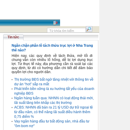
Tin tức
Ngăn chặn phân lô tách thửa trục lợi ở Nha Trang
thế nào?
Hiện nay, các quy định về tách thửa, mở lối đi
chung vẫn còn nhiều lổ hổng, dễ bị lợi dụng trục
lợi. Từ thực tế này, địa phương cần rà soát lại các
quy định, từ đó có hướng dẫn chi tiết để đảm bảo
quyền lợi cho người dân.
Thị trường BĐS bất ngờ tăng nhiệt với thông tin về
dự án “hot” sắp ra mắt
Phát triển bền vững là xu hướng tất yếu của doanh
nghiệp BĐS
Ngân hàng tuần qua: NHNN có loạt động thái mới,
lãi suất tăng trên khắp các thị trường
ACBS: NHNN đã bán ra 21 tỷ USD dự trữ ngoại tệ
từ đầu năm, có thể nâng lãi suất điều hành thêm
0,75 điểm %
Vay ngân hàng đầu tư bất động sản, nhà đầu tư
"ôm bom nợ"