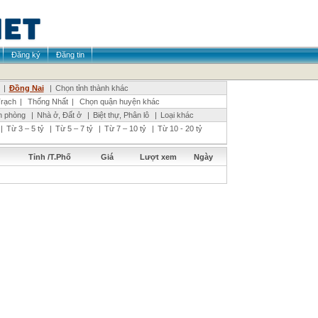
Đăng ký
Đăng tin
|
Đồng Nai
|
Chọn tỉnh thành khác
rạch
|
Thống Nhất
|
Chọn quận huyện khác
n phòng
|
Nhà ở, Đất ở
|
Biệt thự, Phân lô
|
Loại khác
|
Từ 3 – 5 tỷ
|
Từ 5 – 7 tỷ
|
Từ 7 – 10 tỷ
|
Từ 10 - 20 tỷ
Tỉnh /T.Phố
Giá
Lượt xem
Ngày