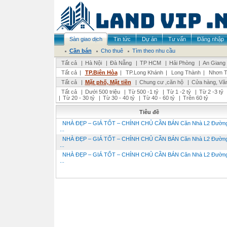
Sàn giao dịch
Tin tức
Dự án
Tư vấn
Đăng nhập
Cần bán
Cho thuê
Tìm theo nhu cầu
Tất cả
|
Hà Nội
|
Đà Nẵng
|
TP HCM
|
Hải Phòng
|
An Giang
Tất cả
|
TP.Biên Hòa
|
TP.Long Khánh
|
Long Thành
|
Nhơn T
Tất cả
|
Mặt phố, Mặt tiền
|
Chung cư ,căn hộ
|
Cửa hàng, Vă
Tất cả
|
Dưới 500 triệu
|
Từ 500 -1 tỷ
|
Từ 1 -2 tỷ
|
Từ 2 -3 tỷ
|
Từ 20 - 30 tỷ
|
Từ 30 - 40 tỷ
|
Từ 40 - 60 tỷ
|
Trên 60 tỷ
Tiêu đề
NHÀ ĐẸP – GIÁ TỐT – CHÍNH CHỦ CẦN BÁN Căn Nhà L2 Đường
...
NHÀ ĐẸP – GIÁ TỐT – CHÍNH CHỦ CẦN BÁN Căn Nhà L2 Đường
...
NHÀ ĐẸP – GIÁ TỐT – CHÍNH CHỦ CẦN BÁN Căn Nhà L2 Đường
...