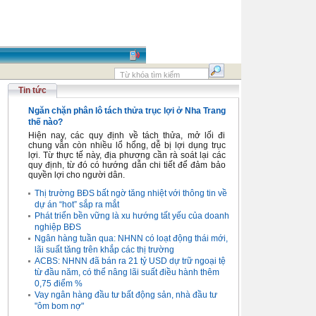
Tin tức
Ngăn chặn phân lô tách thửa trục lợi ở Nha Trang
thế nào?
Hiện nay, các quy định về tách thửa, mở lối đi
chung vẫn còn nhiều lổ hổng, dễ bị lợi dụng trục
lợi. Từ thực tế này, địa phương cần rà soát lại các
quy định, từ đó có hướng dẫn chi tiết để đảm bảo
quyền lợi cho người dân.
Thị trường BĐS bất ngờ tăng nhiệt với thông tin về
dự án “hot” sắp ra mắt
Phát triển bền vững là xu hướng tất yếu của doanh
nghiệp BĐS
Ngân hàng tuần qua: NHNN có loạt động thái mới,
lãi suất tăng trên khắp các thị trường
ACBS: NHNN đã bán ra 21 tỷ USD dự trữ ngoại tệ
từ đầu năm, có thể nâng lãi suất điều hành thêm
0,75 điểm %
Vay ngân hàng đầu tư bất động sản, nhà đầu tư
"ôm bom nợ"