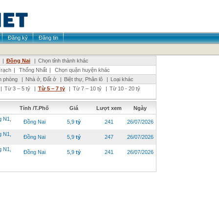
Đăng ký
Đăng tin
|
Đồng Nai
|
Chọn tỉnh thành khác
rạch
|
Thống Nhất
|
Chọn quận huyện khác
n phòng
|
Nhà ở, Đất ở
|
Biệt thự, Phân lô
|
Loại khác
|
Từ 3 – 5 tỷ
|
Từ 5 – 7 tỷ
|
Từ 7 – 10 tỷ
|
Từ 10 - 20 tỷ
Tỉnh /T.Phố
Giá
Lượt xem
Ngày
 N1,
Đồng Nai
5,9
tỷ
241
26/07/2026
 N1,
Đồng Nai
5,9
tỷ
247
26/07/2026
 N1,
Đồng Nai
5,9
tỷ
241
26/07/2026