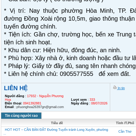
* Vị trí: Nay thuộc phường Hòa Minh, TP. Đ
đường Đồng Xoài rộng 10,5m, giao thông thuận t
tuyến đường chính.
* Tiện ích: Gần chợ, trường học, bến xe Trung
tiện ích sinh hoạt.
* Khu dân cư: Hiện hữu, đông đúc, an ninh.
* Phù hợp: Xây nhà ở, kinh doanh hoặc đầu tư lâ
* Pháp lý: Giấy tờ đầy đủ, sang tên nhanh chóng
* Liên hệ chính chủ: 0905577555 để xem đất.
LIÊN HỆ
In tin
Người đăng
:
17932 - Nguyễn Phương
Hoa
Lượt xem
:
333
Điện thoại
:
0941392881
Ngày đăng
:
08/07/2026
Email
:
phuonghoa26397gn@gmail.com
Tin cùng người rao
Tiêu đề
Tỉnh /T.Phố
HOT HOT – CẦN BÁN ĐẤT Đường Tuyến tránh Long Xuyên, phường
Cần Thơ
...