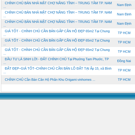
CHÍNH CHỦ BÁN NHÀ MẶT CHỢ NĂNG TĨNH – TRUNG TÂM TP. NAM
Nam Định
...
CHÍNH CHỦ BÁN NHÀ MẶT CHỢ NĂNG TĨNH – TRUNG TÂM TP. NAM
Nam Định
...
CHÍNH CHỦ BÁN NHÀ MẶT CHỢ NĂNG TĨNH – TRUNG TÂM TP. NAM
Nam Định
...
GIÁ TỐT - CHÍNH CHỦ CẦN BÁN GẤP CĂN HỘ ĐẸP 65m2 Tại Chung
TP HCM
...
GIÁ TỐT - CHÍNH CHỦ CẦN BÁN GẤP CĂN HỘ ĐẸP 65m2 Tại Chung
TP HCM
...
GIÁ TỐT - CHÍNH CHỦ CẦN BÁN GẤP CĂN HỘ ĐẸP 65m2 Tại Chung
TP HCM
...
ĐẦU TƯ LÀ SINH LỜI - ĐẤT CHÍNH CHỦ Tại Phường Tam Phước, TP
Đồng Nai
...
ĐẤT ĐẸP–GIÁ TỐT–CHÍNH CHỦ CẦN BÁN LÔ ĐẤT TẠI Ấp 15, xã Bình
TP HCM
...
CHÍNH CHỦ Cần Bán Căn Hộ Phân Khu Origami vinhomes ...
TP HCM