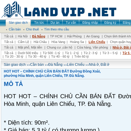
Sàn giao dịch
Tin tức
Dự án
Tư vấn
Đăng nhập
Đăng ký
Đăng 
Cần bán
Cho thuê
Tìm theo nhu cầu
Tất cả
|
Hà Nội
|
Đà Nẵng
|
TP HCM
|
Hải Phòng
|
An Giang
|
Chọn tỉnh thành k
Tất cả
|
Cẩm Lệ
|
Hải Châu
|
Hòa Vang
|
Hoàng Sa
|
Liên Chiểu
|
Chọn quận hu
Tất cả
|
Mặt phố, Mặt tiền
|
Chung cư ,căn hộ
|
Cửa hàng, Văn phòng
|
Nhà ở, Đất 
Tất cả
|
Dưới 500 triệu
|
Từ 500 -1 tỷ
|
Từ 1 -2 tỷ
|
Từ 2 -3 tỷ
|
Từ 3 – 5 tỷ
|
Từ 5 
|
Từ 20 - 30 tỷ
|
Từ 30 - 40 tỷ
|
Từ 40 - 60 tỷ
|
Trên 60 tỷ
>>
>>
>>
>>
Sàn giao dịch
Cần bán
Đà Nẵng
Liên Chiểu
Nhà ở, Đất ở
HOT HOT – CHÍNH CHỦ CẦN BÁN ĐẤT Đường Đồng Xoài,
phường Hòa Minh, quận Liên Chiểu, TP. Đà Nẵng.
MÔ TẢ
HOT HOT – CHÍNH CHỦ CẦN BÁN ĐẤT Đường
Hòa Minh, quận Liên Chiểu, TP. Đà Nẵng.
* Diện tích: 90m².
* Giá bán: 5,3 tỷ ( có thương lượng )