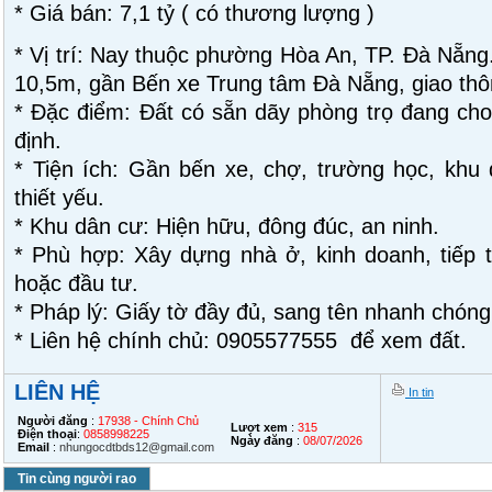
* Giá bán: 7,1 tỷ ( có thương lượng )
* Vị trí: Nay thuộc phường Hòa An, TP. Đà Nẵng
10,5m, gần Bến xe Trung tâm Đà Nẵng, giao thôn
* Đặc điểm: Đất có sẵn dãy phòng trọ đang cho 
định.
* Tiện ích: Gần bến xe, chợ, trường học, khu 
thiết yếu.
* Khu dân cư: Hiện hữu, đông đúc, an ninh.
* Phù hợp: Xây dựng nhà ở, kinh doanh, tiếp t
hoặc đầu tư.
* Pháp lý: Giấy tờ đầy đủ, sang tên nhanh chóng
* Liên hệ chính chủ: 0905577555 để xem đất.
LIÊN HỆ
In tin
Người đăng
:
17938 - Chính Chủ
Lượt xem
:
315
Điện thoại
:
0858998225
Ngày đăng
:
08/07/2026
Email
:
nhungocdtbds12@gmail.com
Tin cùng người rao