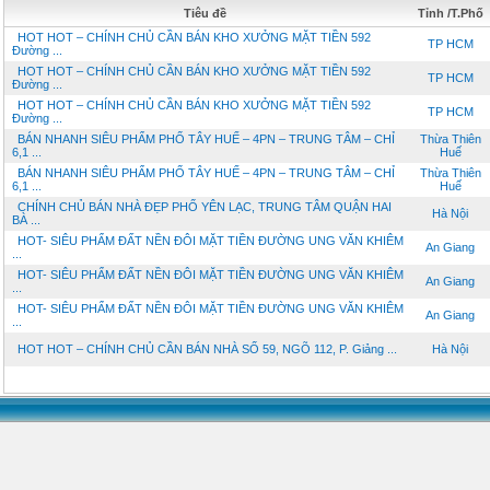
Tiêu đề
Tỉnh /T.Phố
HOT HOT – CHÍNH CHỦ CẦN BÁN KHO XƯỞNG MẶT TIỀN 592
TP HCM
Đường ...
HOT HOT – CHÍNH CHỦ CẦN BÁN KHO XƯỞNG MẶT TIỀN 592
TP HCM
Đường ...
HOT HOT – CHÍNH CHỦ CẦN BÁN KHO XƯỞNG MẶT TIỀN 592
TP HCM
Đường ...
BÁN NHANH SIÊU PHẨM PHỐ TÂY HUẾ – 4PN – TRUNG TÂM – CHỈ
Thừa Thiên
6,1 ...
Huế
BÁN NHANH SIÊU PHẨM PHỐ TÂY HUẾ – 4PN – TRUNG TÂM – CHỈ
Thừa Thiên
6,1 ...
Huế
CHÍNH CHỦ BÁN NHÀ ĐẸP PHỐ YÊN LẠC, TRUNG TÂM QUẬN HAI
Hà Nội
BÀ ...
HOT- SIÊU PHẨM ĐẤT NỀN ĐÔI MẶT TIỀN ĐƯỜNG UNG VĂN KHIÊM
An Giang
...
HOT- SIÊU PHẨM ĐẤT NỀN ĐÔI MẶT TIỀN ĐƯỜNG UNG VĂN KHIÊM
An Giang
...
HOT- SIÊU PHẨM ĐẤT NỀN ĐÔI MẶT TIỀN ĐƯỜNG UNG VĂN KHIÊM
An Giang
...
HOT HOT – CHÍNH CHỦ CẦN BÁN NHÀ SỐ 59, NGÕ 112, P. Giảng ...
Hà Nội