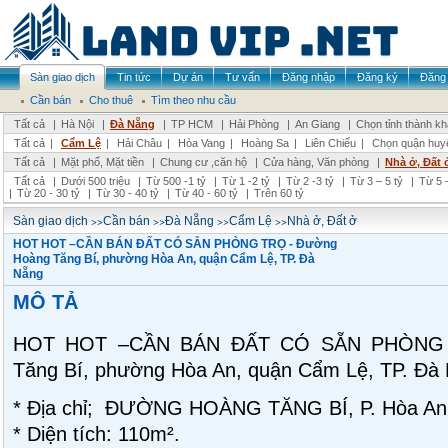
Sàn giao dịch
Tin tức
Dự án
Tư vấn
Đăng nhập
Đăng ký
Đăng 
Cần bán
Cho thuê
Tìm theo nhu cầu
Tất cả
|
Hà Nội
|
Đà Nẵng
|
TP HCM
|
Hải Phòng
|
An Giang
|
Chọn tỉnh thành k
Tất cả
|
Cẩm Lệ
|
Hải Châu
|
Hòa Vang
|
Hoàng Sa
|
Liên Chiểu
|
Chọn quận huy
Tất cả
|
Mặt phố, Mặt tiền
|
Chung cư ,căn hộ
|
Cửa hàng, Văn phòng
|
Nhà ở, Đất 
Tất cả
|
Dưới 500 triệu
|
Từ 500 -1 tỷ
|
Từ 1 -2 tỷ
|
Từ 2 -3 tỷ
|
Từ 3 – 5 tỷ
|
Từ 5 –
|
Từ 20 - 30 tỷ
|
Từ 30 - 40 tỷ
|
Từ 40 - 60 tỷ
|
Trên 60 tỷ
>>
>>
>>
>>
Sàn giao dịch
Cần bán
Đà Nẵng
Cẩm Lệ
Nhà ở, Đất ở
HOT HOT –CẦN BÁN ĐẤT CÓ SẴN PHÒNG TRỌ - Đường
Hoàng Tăng Bí, phường Hòa An, quận Cẩm Lệ, TP. Đà
Nẵng
MÔ TẢ
HOT HOT –CẦN BÁN ĐẤT CÓ SẴN PHÒNG 
Tăng Bí, phường Hòa An, quận Cẩm Lệ, TP. Đà
* Địa chỉ; ĐƯỜNG HOÀNG TĂNG BÍ, P. Hòa A
* Diện tích: 110m².