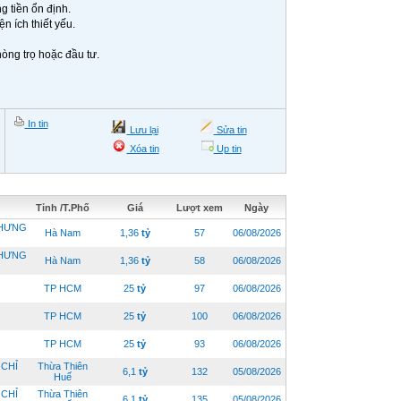
g tiền ổn định.
n ích thiết yếu.
hòng trọ hoặc đầu tư.
In tin
Lưu lại
Sửa tin
Xóa tin
Up tin
Tỉnh /T.Phố
Giá
Lượt xem
Ngày
 HƯNG
Hà Nam
1,36
tỷ
57
06/08/2026
 HƯNG
Hà Nam
1,36
tỷ
58
06/08/2026
TP HCM
25
tỷ
97
06/08/2026
TP HCM
25
tỷ
100
06/08/2026
TP HCM
25
tỷ
93
06/08/2026
 CHỈ
Thừa Thiên
6,1
tỷ
132
05/08/2026
Huế
 CHỈ
Thừa Thiên
6,1
tỷ
135
05/08/2026