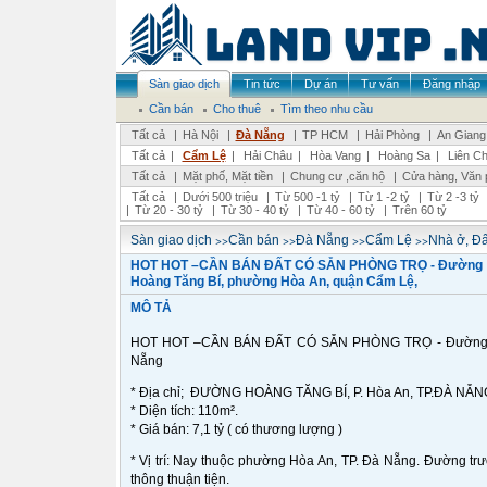
Sàn giao dịch
Tin tức
Dự án
Tư vấn
Đăng nhập
Cần bán
Cho thuê
Tìm theo nhu cầu
Tất cả
|
Hà Nội
|
Đà Nẵng
|
TP HCM
|
Hải Phòng
|
An Giang
Tất cả
|
Cẩm Lệ
|
Hải Châu
|
Hòa Vang
|
Hoàng Sa
|
Liên Ch
Tất cả
|
Mặt phố, Mặt tiền
|
Chung cư ,căn hộ
|
Cửa hàng, Văn 
Tất cả
|
Dưới 500 triệu
|
Từ 500 -1 tỷ
|
Từ 1 -2 tỷ
|
Từ 2 -3 tỷ
|
Từ 20 - 30 tỷ
|
Từ 30 - 40 tỷ
|
Từ 40 - 60 tỷ
|
Trên 60 tỷ
>>
>>
>>
>>
Sàn giao dịch
Cần bán
Đà Nẵng
Cẩm Lệ
Nhà ở, Đấ
HOT HOT –CẦN BÁN ĐẤT CÓ SẴN PHÒNG TRỌ - Đường
Hoàng Tăng Bí, phường Hòa An, quận Cẩm Lệ,
MÔ TẢ
HOT HOT –CẦN BÁN ĐẤT CÓ SẴN PHÒNG TRỌ - Đường Ho
Nẵng
* Địa chỉ; ĐƯỜNG HOÀNG TĂNG BÍ, P. Hòa An, TP.ĐÀ NẴN
* Diện tích: 110m².
* Giá bán: 7,1 tỷ ( có thương lượng )
* Vị trí: Nay thuộc phường Hòa An, TP. Đà Nẵng. Đường tr
thông thuận tiện.