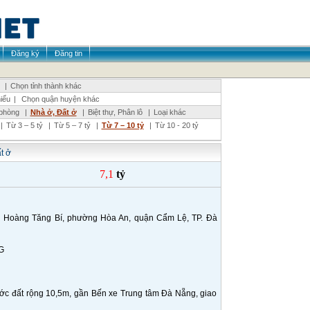
Đăng ký
Đăng tin
|
Chọn tỉnh thành khác
iểu
|
Chọn quận huyện khác
phòng
|
Nhà ở, Đất ở
|
Biệt thự, Phân lô
|
Loại khác
|
Từ 3 – 5 tỷ
|
Từ 5 – 7 tỷ
|
Từ 7 – 10 tỷ
|
Từ 10 - 20 tỷ
t ở
7,1
tỷ
àng Tăng Bí, phường Hòa An, quận Cẩm Lệ, TP. Đà
G
ước đất rộng 10,5m, gần Bến xe Trung tâm Đà Nẵng, giao