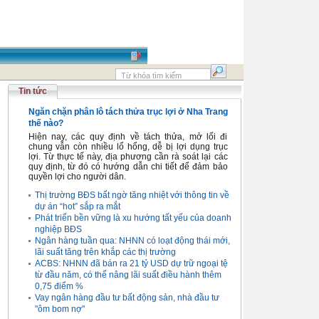
Tin tức
Ngăn chặn phân lô tách thửa trục lợi ở Nha Trang
thế nào?
Hiện nay, các quy định về tách thửa, mở lối đi
chung vẫn còn nhiều lổ hổng, dễ bị lợi dụng trục
lợi. Từ thực tế này, địa phương cần rà soát lại các
quy định, từ đó có hướng dẫn chi tiết để đảm bảo
quyền lợi cho người dân.
Thị trường BĐS bất ngờ tăng nhiệt với thông tin về
dự án “hot” sắp ra mắt
Phát triển bền vững là xu hướng tất yếu của doanh
nghiệp BĐS
Ngân hàng tuần qua: NHNN có loạt động thái mới,
lãi suất tăng trên khắp các thị trường
ACBS: NHNN đã bán ra 21 tỷ USD dự trữ ngoại tệ
từ đầu năm, có thể nâng lãi suất điều hành thêm
0,75 điểm %
Vay ngân hàng đầu tư bất động sản, nhà đầu tư
"ôm bom nợ"