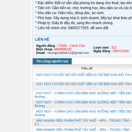
* Đặc điểm: Đất có sẵn dãy phòng trọ đang cho thuê, tạo dòn
* Tiện ích: Gần bến xe, chợ, trường học, khu dân cư và các tiệ
* Khu dân cư: Hiện hữu, đông đúc, an ninh.
* Phù hợp: Xây dựng nhà ở, kinh doanh, tiếp tục khai thác p
* Pháp lý: Giấy tờ đầy đủ, sang tên nhanh chóng.
* Liên hệ chính chủ: 0905577555 để xem đất.
LIÊN HỆ
Người đăng
:
17938 - Chính Chủ
Lượt xem
:
312
Điện thoại
:
0858998225
Ngày đăng
:
08/07/2026
Email
:
nhungocdtbds12@gmail.com
Tin cùng người rao
Tiêu đề
HOT HOT CƠ HỘI SỞ HỮU ĐẤT NỀN VỊ TRÍ ĐẸP KHU ĐÔ THỊ
...
HOT HOT CƠ HỘI SỞ HỮU ĐẤT NỀN VỊ TRÍ ĐẸP KHU ĐÔ THỊ
...
HOT HOT – CHÍNH CHỦ CẦN BÁN KHO XƯỞNG MẶT TIỀN 592
Đường ...
HOT HOT – CHÍNH CHỦ CẦN BÁN KHO XƯỞNG MẶT TIỀN 592
Đường ...
HOT HOT – CHÍNH CHỦ CẦN BÁN KHO XƯỞNG MẶT TIỀN 592
Đường ...
BÁN NHANH SIÊU PHẨM PHỐ TÂY HUẾ – 4PN – TRUNG TÂM –
6,1 ...
BÁN NHANH SIÊU PHẨM PHỐ TÂY HUẾ – 4PN – TRUNG TÂM –