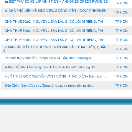
🏡 BIỆT THỰ SONG LẬP VỊNH TIÊN – VINHOMES GREEN PARADISE
TP HCM
...
🔥 NHÀ PHỐ LIỀN KỀ 80M2 VIEW 2 CÔNG VIÊN + GOLFVINHOMES
TP HCM
...
CHO THUÊ 60m2 , NGUYÊN 1 SÀN LẦU 2 , CÓ LỐI DI RIÊNG, TẠI ...
TP HCM
CHO THUÊ 60m2 , NGUYÊN 1 SÀN LẦU 2 , CÓ LỐI DI RIÊNG, TẠI ...
TP HCM
CHO THUÊ 60m2 , NGUYÊN 1 SÀN LẦU 2 , CÓ LỐI DI RIÊNG, TẠI ...
TP HCM
®️ BÁN ĐẤT MẶT TIỀN ĐƯỜNG TRẦN VĂN SẮC, THẢO ĐIỀN, QUẬN
TP HCM
2
Bán biệt thự 2 mặt tiền Compound 6G4 Trần Não, Phường An ...
TP HCM
🔥Bán Đất Mặt Tiền Sông Thảo Điền DT🔥 600m2 mặt sông SG, ...
TP HCM
– BIỆT THỰ GÓC NGUYỄN VĂN HƯỞNG, THẢO ĐIỀN ▪️ Diện tích: ...
TP HCM
Siêu Chính Sách Vừa ra : Chưa từng xảy ra trước đây tại dự ...
TP HCM