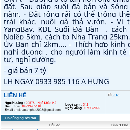
đất. Sau giáp suối đá bản và Sông
năm. - Đất rộng rãi có thể trồng thê
trái khác, nuôi gà thả vườn. - Vị t
YangBay, KDL Suối Đá Bàn  , cách
Ngiệp 5km, cách tp Nha Trang 25km, 
Ủy Ban chỉ 2km,... - Thích hợp kinh 
nghi duong , cho người làm kinh tế 
tư, nghỉ dưỡng.
- giá bán 7 tỷ 
LH NGAY 0933 985 116 A HƯNG
LIÊN HỆ
In tin
Người đăng
:
29578 - Ngô Khắc Hà
Lượt xem
:
342
Điện thoại
:
84933985116
Ngày đăng
:
07/05/2026
Email
:
noithattamphat2023@gmail.com
Tin cùng người rao
Tiêu đề
Tỉnh /T.Phố