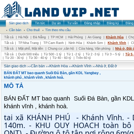
Sàn giao dịch
Tin tức
Dự án
Tư vấn
Đăng nhập
Đăng ký
Đăng 
Cần bán
Cho thuê
Tìm theo nhu cầu
Tất cả
|
Hà Nội
|
Đà Nẵng
|
TP HCM
|
Hải Phòng
|
An Giang
|
Khánh Hòa
|
Chọ
Tất cả
|
TP.Nha Trang
|
TP.Cam Ranh
|
Ninh Hòa
|
Khánh Sơn
|
Khánh Vĩnh
|
C
Tất cả
|
Mặt phố, Mặt tiền
|
Chung cư ,căn hộ
|
Cửa hàng, Văn phòng
|
Nhà ở, Đất 
Tất cả
|
Dưới 500 triệu
|
Từ 500 -1 tỷ
|
Từ 1 -2 tỷ
|
Từ 2 -3 tỷ
|
Từ 3 – 5 tỷ
|
Từ 5 
|
Từ 20 - 30 tỷ
|
Từ 30 - 40 tỷ
|
Từ 40 - 60 tỷ
|
Trên 60 tỷ
>>
>>
>>
>>
Sàn giao dịch
Cần bán
Khánh Hòa
Khánh Vĩnh
Nhà ở, Đất ở
BÁN ĐẤT MT bao quanh Suối Đá Bàn, gần KDL Yangbay ,
khánh phú , khánh vĩnh , khánh hoà.
MÔ TẢ
BÁN ĐẤT MT bao quanh Suối Đá Bàn, gần KDL 
khánh vĩnh , khánh hoà.
tại xã KHÁNH PHÚ  - Khánh Vĩnh. -
140m. - KHU QUY HOACH toàn bộ đ
ONT). - Đường ô tô tận nơi rộng 6m(q