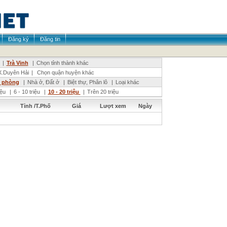
Đăng ký
Đăng tin
|
Trà Vinh
|
Chọn tỉnh thành khác
.Duyên Hải
|
Chọn quận huyện khác
n phòng
|
Nhà ở, Đất ở
|
Biệt thự, Phân lô
|
Loại khác
riệu
|
6 - 10 triệu
|
10 - 20 triệu
|
Trên 20 triệu
Tỉnh /T.Phố
Giá
Lượt xem
Ngày