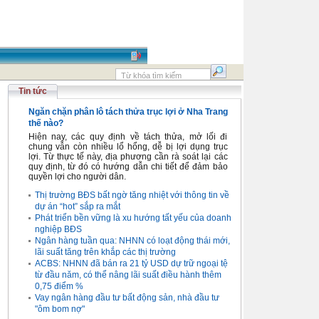
Tin tức
Ngăn chặn phân lô tách thửa trục lợi ở Nha Trang
thế nào?
Hiện nay, các quy định về tách thửa, mở lối đi
chung vẫn còn nhiều lổ hổng, dễ bị lợi dụng trục
lợi. Từ thực tế này, địa phương cần rà soát lại các
quy định, từ đó có hướng dẫn chi tiết để đảm bảo
quyền lợi cho người dân.
Thị trường BĐS bất ngờ tăng nhiệt với thông tin về
dự án “hot” sắp ra mắt
Phát triển bền vững là xu hướng tất yếu của doanh
nghiệp BĐS
Ngân hàng tuần qua: NHNN có loạt động thái mới,
lãi suất tăng trên khắp các thị trường
ACBS: NHNN đã bán ra 21 tỷ USD dự trữ ngoại tệ
từ đầu năm, có thể nâng lãi suất điều hành thêm
0,75 điểm %
Vay ngân hàng đầu tư bất động sản, nhà đầu tư
"ôm bom nợ"