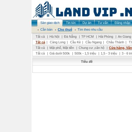
Sàn giao dịch
Tin tức
Dự án
Tư vấn
Đăng nhập
Cần bán
Cho thuê
Tìm theo nhu cầu
Tất cả
|
Hà Nội
|
Đà Nẵng
|
TP HCM
|
Hải Phòng
|
An Giang
Tất cả
|
Càng Long
|
Cầu Kè
|
Cầu Ngang
|
Châu Thành
|
TX
Tất cả
|
Mặt phố, Mặt tiền
|
Chung cư ,căn hộ
|
Cửa hàng, Vă
Tất cả
|
Giá dưới 500k
|
500k - 1,5 triệu
|
1,5 - 3 triệu
|
3 - 6 t
Tiêu đề