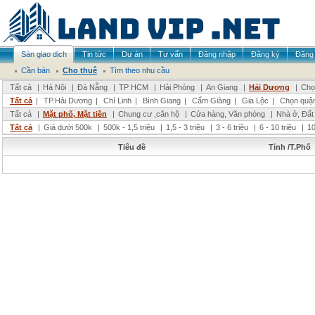
Sàn giao dịch
Tin tức
Dự án
Tư vấn
Đăng nhập
Đăng ký
Đăng 
Cần bán
Cho thuê
Tìm theo nhu cầu
Tất cả
|
Hà Nội
|
Đà Nẵng
|
TP HCM
|
Hải Phòng
|
An Giang
|
Hải Dương
|
Chọ
Tất cả
|
TP.Hải Dương
|
Chí Linh
|
Bình Giang
|
Cẩm Giàng
|
Gia Lộc
|
Chọn quậ
Tất cả
|
Mặt phố, Mặt tiền
|
Chung cư ,căn hộ
|
Cửa hàng, Văn phòng
|
Nhà ở, Đất
Tất cả
|
Giá dưới 500k
|
500k - 1,5 triệu
|
1,5 - 3 triệu
|
3 - 6 triệu
|
6 - 10 triệu
|
10
Tiêu đề
Tỉnh /T.Phố