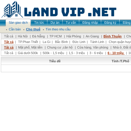
Sàn giao dịch
Tin tức
Dự án
Tư vấn
Đăng nhập
Đăng ký
Đăng 
Cần bán
Cho thuê
Tìm theo nhu cầu
Tất cả
|
Hà Nội
|
Đà Nẵng
|
TP HCM
|
Hải Phòng
|
An Giang
|
Bình Thuận
|
Chọ
Tất cả
|
TP.Phan Thiết
|
La Gi
|
Bắc Bình
|
Đức Linh
|
Tánh Linh
|
Chọn quận huy
Tất cả
|
Mặt phố, Mặt tiền
|
Chung cư ,căn hộ
|
Cửa hàng, Văn phòng
|
Nhà ở, Đất 
Tất cả
|
Giá dưới 500k
|
500k - 1,5 triệu
|
1,5 - 3 triệu
|
3 - 6 triệu
|
6 - 10 triệu
|
1
Tiêu đề
Tỉnh /T.Phố