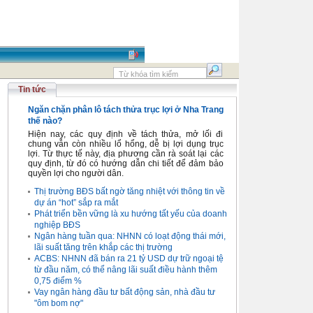
Tin tức
Ngăn chặn phân lô tách thửa trục lợi ở Nha Trang
thế nào?
Hiện nay, các quy định về tách thửa, mở lối đi
chung vẫn còn nhiều lổ hổng, dễ bị lợi dụng trục
lợi. Từ thực tế này, địa phương cần rà soát lại các
quy định, từ đó có hướng dẫn chi tiết để đảm bảo
quyền lợi cho người dân.
Thị trường BĐS bất ngờ tăng nhiệt với thông tin về
dự án “hot” sắp ra mắt
Phát triển bền vững là xu hướng tất yếu của doanh
nghiệp BĐS
Ngân hàng tuần qua: NHNN có loạt động thái mới,
lãi suất tăng trên khắp các thị trường
ACBS: NHNN đã bán ra 21 tỷ USD dự trữ ngoại tệ
từ đầu năm, có thể nâng lãi suất điều hành thêm
0,75 điểm %
Vay ngân hàng đầu tư bất động sản, nhà đầu tư
"ôm bom nợ"