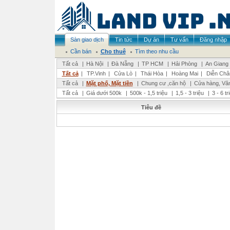
Sàn giao dịch
Tin tức
Dự án
Tư vấn
Đăng nhập
Cần bán
Cho thuê
Tìm theo nhu cầu
Tất cả
|
Hà Nội
|
Đà Nẵng
|
TP HCM
|
Hải Phòng
|
An Giang
Tất cả
|
TP.Vinh
|
Cửa Lò
|
Thái Hòa
|
Hoàng Mai
|
Diễn Châ
Tất cả
|
Mặt phố, Mặt tiền
|
Chung cư ,căn hộ
|
Cửa hàng, Vă
Tất cả
|
Giá dưới 500k
|
500k - 1,5 triệu
|
1,5 - 3 triệu
|
3 - 6 t
Tiêu đề