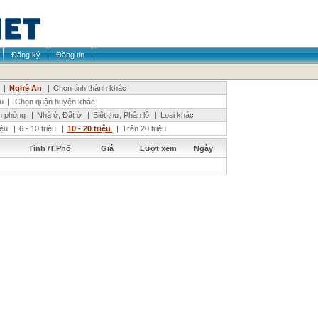
Đăng ký
Đăng tin
|
Nghệ An
|
Chọn tỉnh thành khác
u
|
Chọn quận huyện khác
n phòng
|
Nhà ở, Đất ở
|
Biệt thự, Phân lô
|
Loại khác
riệu
|
6 - 10 triệu
|
10 - 20 triệu
|
Trên 20 triệu
Tỉnh /T.Phố
Giá
Lượt xem
Ngày