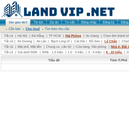
Sàn giao dịch
Tin tức
Dự án
Tư vấn
Đăng nhập
Đăng ký
Đăng 
Cần bán
Cho thuê
Tìm theo nhu cầu
Tất cả
|
Hà Nội
|
Đà Nẵng
|
TP HCM
|
Hải Phòng
|
An Giang
|
Chọn tỉnh thành k
Tất cả
|
An Dương
|
An Lão
|
Bạch Long Vĩ
|
Cát Hải
|
Đồ Sơn
|
Lê Chân
|
Chọn
Tất cả
|
Mặt phố, Mặt tiền
|
Chung cư ,căn hộ
|
Cửa hàng, Văn phòng
|
Nhà ở, Đất 
Tất cả
|
Giá dưới 500k
|
500k - 1,5 triệu
|
1,5 - 3 triệu
|
3 - 6 triệu
|
6 - 10 triệu
|
1
Tiêu đề
Tỉnh /T.Phố