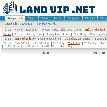
Sàn giao dịch
Tin tức
Dự án
Tư vấn
Đăng nhập
Đăng ký
Đăng 
Cần bán
Cho thuê
Tìm theo nhu cầu
Tất cả
|
Hà Nội
|
Đà Nẵng
|
TP HCM
|
Hải Phòng
|
An Giang
|
Thừa Thiên Huế
Tất cả
|
TP.Huế
|
Hương Thủy
|
Hương Trà
|
A Lưới
|
Nam Đông
|
Chọn quận hu
Tất cả
|
Mặt phố, Mặt tiền
|
Chung cư ,căn hộ
|
Cửa hàng, Văn phòng
|
Nhà ở, Đất
Tất cả
|
Dưới 500 triệu
|
Từ 500 -1 tỷ
|
Từ 1 -2 tỷ
|
Từ 2 -3 tỷ
|
Từ 3 – 5 tỷ
|
Từ 5 
|
Từ 20 - 30 tỷ
|
Từ 30 - 40 tỷ
|
Từ 40 - 60 tỷ
|
Trên 60 tỷ
Tiêu đề
Tỉnh /T.Phố