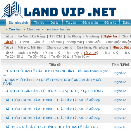
Sàn giao dịch
Tin tức
Dự án
Tư vấn
Đăng nhập
Đăng ký
Đăng 
Cần bán
Cho thuê
Tìm theo nhu cầu
Tất cả
|
Hà Nội
|
Đà Nẵng
|
TP HCM
|
Hải Phòng
|
An Giang
|
Nghệ An
|
Chọn t
Tất cả
|
TP.Vinh
|
Cửa Lò
|
Thái Hòa
|
Hoàng Mai
|
Diễn Châu
|
Chọn quận huyện
Tất cả
|
Mặt phố, Mặt tiền
|
Chung cư ,căn hộ
|
Cửa hàng, Văn phòng
|
Nhà ở, Đất 
Tất cả
|
Dưới 500 triệu
|
Từ 500 -1 tỷ
|
Từ 1 -2 tỷ
|
Từ 2 -3 tỷ
|
Từ 3 – 5 tỷ
|
Từ 5 
|
Từ 20 - 30 tỷ
|
Từ 30 - 40 tỷ
|
Từ 40 - 60 tỷ
|
Trên 60 tỷ
Tiêu đề
Tỉnh /T.Phố
CHÍNH CHỦ BÁN LÔ ĐẤT ĐẸP HƯNG NGHĨA 1 – Xã Lam Thành, Nghệ
Nghệ An
...
► BÁN 2 LÔ ĐẤT ĐẸP TẠI ĐÔ LƯƠNG, NGHỆ AN – PHÁP LÝ RÕ
Nghệ An
RÀNG
CHÍNH CHỦ CẦN BÁN 2 LÔ LIỀN KỀ CÓ VỊ TRÍ ĐẸP TẠI PHƯỜNG ...
Nghệ An
ĐẤT HIẾM TRUNG TÂM TP VINH – GIÁ CHỈ 2 TỶ 650- Lô đất đẹp, ...
Nghệ An
ĐẤT HIẾM TRUNG TÂM TP VINH – GIÁ CHỈ 2 TỶ 650- Lô đất đẹp, ...
Nghệ An
ĐẤT HIẾM TRUNG TÂM TP VINH – GIÁ CHỈ 2 TỶ 650- Lô đất đẹp, ...
Nghệ An
ĐẤT ĐẸP – GIÁ ĐẦU TƯ – CHÍNH CHỦ CẦN BÁN LÔ ĐẤT TẠI X. ...
Nghệ An