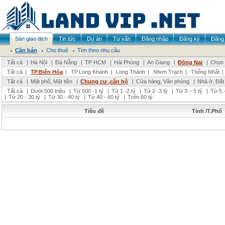
Sàn giao dịch
Tin tức
Dự án
Tư vấn
Đăng nhập
Đăng ký
Đăng 
Cần bán
Cho thuê
Tìm theo nhu cầu
Tất cả
|
Hà Nội
|
Đà Nẵng
|
TP HCM
|
Hải Phòng
|
An Giang
|
Đồng Nai
|
Chọn 
Tất cả
|
TP.Biên Hòa
|
TP.Long Khánh
|
Long Thành
|
Nhơn Trạch
|
Thống Nhất
|
Tất cả
|
Mặt phố, Mặt tiền
|
Chung cư ,căn hộ
|
Cửa hàng, Văn phòng
|
Nhà ở, Đất
Tất cả
|
Dưới 500 triệu
|
Từ 500 -1 tỷ
|
Từ 1 -2 tỷ
|
Từ 2 -3 tỷ
|
Từ 3 – 5 tỷ
|
Từ 5 –
|
Từ 20 - 30 tỷ
|
Từ 30 - 40 tỷ
|
Từ 40 - 60 tỷ
|
Trên 60 tỷ
Tiêu đề
Tỉnh /T.Phố