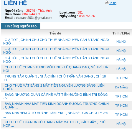
LIÊN HỆ
In tin
Người đăng
:
28749 - Thảo Anh
Lượt xem
:
381
Điện thoại
:
0845244353
Ngày đăng
:
08/07/2026
Email
:
thaoanh203tt@gmail.com
Tin cùng người rao
Tiêu đề
Tỉnh /T.Phố
GIÁ TỐT , CHÍNH CHỦ CHO THUÊ NHÀ NGUYÊN CĂN 3 TẦNG NGAY
Hà Nội
NGÕ ...
GIÁ TỐT , CHÍNH CHỦ CHO THUÊ NHÀ NGUYÊN CĂN 3 TẦNG NGAY
Hà Nội
NGÕ ...
GIÁ TỐT , CHÍNH CHỦ CHO THUÊ NHÀ NGUYÊN CĂN 3 TẦNG NGAY
Hà Nội
NGÕ ...
CHO THUÊ CCMN STUDIO MỚI TINH - LÊ QUANG ĐẠO, MỄ TRÌ, HÀ
Hà Nội
NỘI
TRUNG TÂM QUẬN 3 , NHÀ CHÍNH CHỦ TRẦN VĂN ĐANG , CHỈ 18
TP HCM
TỶ ...
CHO THUÊ MẶT BẰNG 2 MẶT TIỀN NGUYỄN LƯƠNG BẰNG, LIÊN
Đà Nẵng
CHIỂU ...
SANG NHƯỢNG QUÁN CÀ PHÊ MẶT TIỀN ĐƯỜNG BÌNH TRỊ ĐÔNG
TP HCM
- VỊ ...
BÁN NHANH NHÀ MẶT TIỀN KINH DOANH ĐƯỜNG TRƯỜNG CHINH
TP HCM
, QUẬN ...
BÁN NHÀ HẺM Ô TÔ HUỲNH TẤN PHÁT , NHÀ BÈ , GIÁ CHỈ 3 TỶ 250
TP HCM
...
CHO THUÊ TÒA NHÀ CÓ THANG MÁY MAI DỊCH , CẦU GIẤY , PHÙ
Hà Nội
HỢP ...