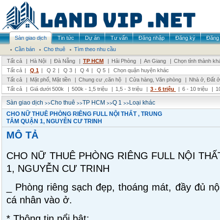
Sàn giao dịch
Tin tức
Dự án
Tư vấn
Đăng nhập
Đăng ký
Đăng 
Cần bán
Cho thuê
Tìm theo nhu cầu
Tất cả
|
Hà Nội
|
Đà Nẵng
|
TP HCM
|
Hải Phòng
|
An Giang
|
Chọn tỉnh thành kh
Tất cả
|
Q 1
|
Q 2
|
Q 3
|
Q 4
|
Q 5
|
Chọn quận huyện khác
Tất cả
|
Mặt phố, Mặt tiền
|
Chung cư ,căn hộ
|
Cửa hàng, Văn phòng
|
Nhà ở, Đất ở
Tất cả
|
Giá dưới 500k
|
500k - 1,5 triệu
|
1,5 - 3 triệu
|
3 - 6 triệu
|
6 - 10 triệu
|
1
>>
>>
>>
>>
Sàn giao dịch
Cho thuê
TP HCM
Q 1
Loại khác
CHO NỮ THUÊ PHÒNG RIÊNG FULL NỘI THẤT , TRUNG
TÂM QUẬN 1, NGUYỄN CƯ TRINH
MÔ TẢ
CHO NỮ THUÊ PHÒNG RIÊNG FULL NỘI THẤ
1, NGUYỄN CƯ TRINH
_ Phòng riêng sạch đẹp, thoáng mát, đầy đủ nội
cá nhân vào ở.
* Thông tin nổi bật: