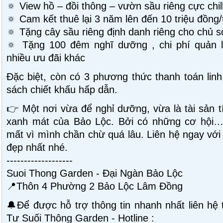
🔅 View hồ – đồi thông – vườn sầu riêng cực chil
🔅 Cam kết thuê lại 3 năm lên đến 10 triệu đồng
🔅 Tặng cây sầu riêng định danh riêng cho chủ 
🔅 Tặng 100 đêm nghĩ dưỡng , chi phí quản lí ,
nhiều ưu đãi khác
Đặc biệt, còn có 3 phương thức thanh toán linh
sách chiết khấu hấp dẫn.
👉 Một nơi vừa để nghỉ dưỡng, vừa là tài sản tí
xanh mát của Bảo Lộc. Bởi có những cơ hội…
mất vì mình chần chừ quá lâu. Liên hệ ngay với c
đẹp nhất nhé.
-------------------
Suoi Thong Garden - Đại Ngàn Bảo Lộc
📍Thôn 4 Phường 2 Bảo Lộc Lâm Đồng
🔔Để được hỗ trợ thông tin nhanh nhất liên hệ
Tư Suối Thông Garden - Hotline :