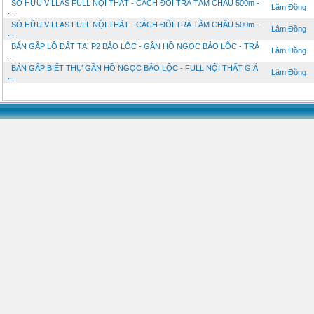
SỞ HỮU VILLAS FULL NỘI THẤT - CÁCH ĐỒI TRÀ TÂM CHÂU 500m -
Lâm Đồng
...
SỞ HỮU VILLAS FULL NỘI THẤT - CÁCH ĐỒI TRÀ TÂM CHÂU 500m -
Lâm Đồng
...
BÁN GẤP LÔ ĐẤT TẠI P2 BẢO LỘC - GẦN HỒ NGỌC BẢO LỘC - TRẢ
Lâm Đồng
...
BÁN GẤP BIẾT THỰ GẦN HỒ NGỌC BẢO LỘC - FULL NỘI THẤT GIÁ
Lâm Đồng
...