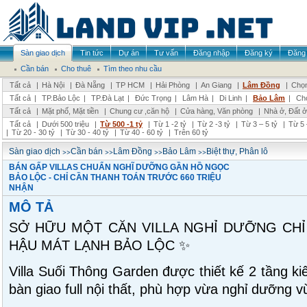
Sàn giao dịch
Tin tức
Dự án
Tư vấn
Đăng nhập
Đăng ký
Đăng 
Cần bán
Cho thuê
Tìm theo nhu cầu
Tất cả
|
Hà Nội
|
Đà Nẵng
|
TP HCM
|
Hải Phòng
|
An Giang
|
Lâm Đồng
|
Chọn
Tất cả
|
TP.Bảo Lộc
|
TP.Đà Lạt
|
Đức Trọng
|
Lâm Hà
|
Di Linh
|
Bảo Lâm
|
Ch
Tất cả
|
Mặt phố, Mặt tiền
|
Chung cư ,căn hộ
|
Cửa hàng, Văn phòng
|
Nhà ở, Đất ở
Tất cả
|
Dưới 500 triệu
|
Từ 500 -1 tỷ
|
Từ 1 -2 tỷ
|
Từ 2 -3 tỷ
|
Từ 3 – 5 tỷ
|
Từ 5 
|
Từ 20 - 30 tỷ
|
Từ 30 - 40 tỷ
|
Từ 40 - 60 tỷ
|
Trên 60 tỷ
>>
>>
>>
>>
Sàn giao dịch
Cần bán
Lâm Đồng
Bảo Lâm
Biệt thự, Phân lô
BÁN GẤP VILLAS CHUẨN NGHĨ DƯỠNG GẦN HỒ NGỌC
BẢO LỘC - CHỈ CẦN THANH TOÁN TRƯỚC 660 TRIỆU
NHẬN
MÔ TẢ
SỞ HỮU MỘT CĂN VILLA NGHỈ DƯỠNG CHỈ 
HẬU MÁT LẠNH BẢO LỘC ✨
Villa Suối Thông Garden được thiết kế 2 tầng 
bàn giao full nội thất, phù hợp vừa nghỉ dưỡng v