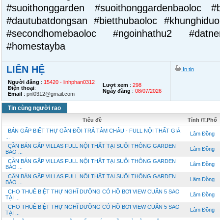
#suoithonggarden #suoithonggardenbaoloc #
#dautubatdongsan #bietthubaoloc #khunghidu
#secondhomebaoloc #ngoinhathu2 #datne
#homestayba
LIÊN HỆ
In tin
Người đăng
:
15420 - linhphan0312
Lượt xem
:
298
Điện thoại
:
Ngày đăng
:
08/07/2026
Email
:
pnl0312@gmail.com
Tin cùng người rao
Tiêu đề
Tỉnh /T.Phố
BÁN GẤP BIẾT THỰ GẦN ĐỒI TRẢ TÂM CHÂU - FULL NỘI THẤT GIÁ
Lâm Đồng
...
CẦN BÁN GẤP VILLAS FULL NỘI THẤT TẠI SUỐI THÔNG GARDEN
Lâm Đồng
BẢO ...
CẦN BÁN GẤP VILLAS FULL NỘI THẤT TẠI SUỐI THÔNG GARDEN
Lâm Đồng
BẢO ...
CẦN BÁN GẤP VILLAS FULL NỘI THẤT TẠI SUỐI THÔNG GARDEN
Lâm Đồng
BẢO ...
CHO THUÊ BIỆT THỰ NGHĨ DƯỠNG CÓ HỒ BƠI VIEW CUẨN 5 SAO
Lâm Đồng
TẠI ...
CHO THUÊ BIỆT THỰ NGHĨ DƯỠNG CÓ HỒ BƠI VIEW CUẨN 5 SAO
Lâm Đồng
TẠI ...