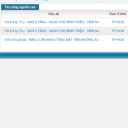
Tin cùng người rao
Tiêu đề
Tỉnh /T.Phố
Chỉ 6.8 tỷ (TL) - NHÀ 3 TẦNG - NGAY CHỢ BÌNH TRIỆU - HẺM 5m ...
TP HCM
Chỉ 6.8 tỷ (TL) - NHÀ 3 TẦNG - NGAY CHỢ BÌNH TRIỆU - HẺM 5m ...
TP HCM
CHỈ 10.5 tỷ/căn - BÁN 2 CĂN NHÀ 5 TẦNG MẶT TIỀN ĐƯỜNG 41 – ...
TP HCM