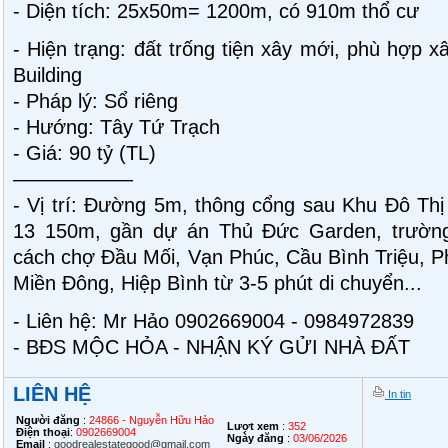
- Diện tích: 25x50m= 1200m, có 910m thổ cư
- Hiện trạng: đất trống tiện xây mới, phù hợp x
Building
- Pháp lý: Sổ riêng
- Hướng: Tây Tứ Trạch
- Giá: 90 tỷ (TL)
——————
- Vị trí: Đường 5m, thông cổng sau Khu Đô Th
13 150m, gần dự án Thủ Đức Garden, trườn
cách chợ Đầu Mối, Vạn Phúc, Cầu Bình Triệu, 
Miền Đông, Hiệp Bình từ 3-5 phút di chuyển...
- Liên hệ: Mr Hảo 0902669004 - 0984972839
- BĐS MỘC HỎA - NHẬN KÝ GỬI NHÀ ĐẤT
LIÊN HỆ
In tin
Người đăng
:
24866 - Nguyễn Hữu Hảo
Lượt xem
:
352
Điện thoại
:
0902669004
Ngày đăng
:
03/06/2026
Email
:
goodrealestategood@gmail.com