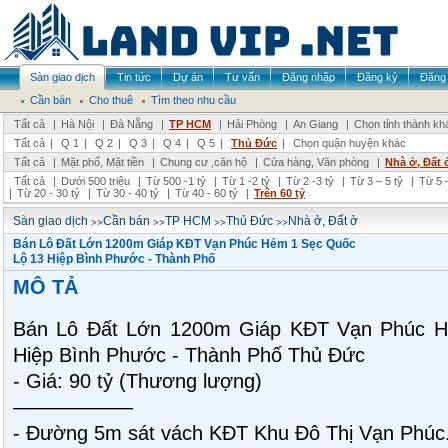
Sàn giao dịch
Tin tức
Dự án
Tư vấn
Đăng nhập
Đăng ký
Đăng 
Cần bán
Cho thuê
Tìm theo nhu cầu
Tất cả
|
Hà Nội
|
Đà Nẵng
|
TP HCM
|
Hải Phòng
|
An Giang
|
Chọn tỉnh thành kh
Tất cả
|
Q 1
|
Q 2
|
Q 3
|
Q 4
|
Q 5
|
Thủ Đức
|
Chọn quận huyện khác
Tất cả
|
Mặt phố, Mặt tiền
|
Chung cư ,căn hộ
|
Cửa hàng, Văn phòng
|
Nhà ở, Đất 
Tất cả
|
Dưới 500 triệu
|
Từ 500 -1 tỷ
|
Từ 1 -2 tỷ
|
Từ 2 -3 tỷ
|
Từ 3 – 5 tỷ
|
Từ 5 –
|
Từ 20 - 30 tỷ
|
Từ 30 - 40 tỷ
|
Từ 40 - 60 tỷ
|
Trên 60 tỷ
>>
>>
>>
>>
Sàn giao dịch
Cần bán
TP HCM
Thủ Đức
Nhà ở, Đất ở
Bán Lô Đất Lớn 1200m Giáp KĐT Vạn Phúc Hẻm 1 Sẹc Quốc
Lộ 13 Hiệp Bình Phước - Thành Phố
MÔ TẢ
Bán Lô Đất Lớn 1200m Giáp KĐT Vạn Phúc 
Hiệp Bình Phước - Thành Phố Thủ Đức
- Giá: 90 tỷ (Thương lượng)
——————
- Đường 5m sát vách KĐT Khu Đô Thị Vạn Phúc