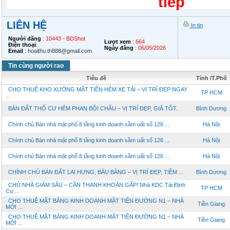
tiếp
LIÊN HỆ
In tin
Người đăng
:
10443 - BDShot
Lượt xem
:
664
Điện thoại
:
Ngày đăng
:
06/05/2026
Email
:
hoaithu.th888@gmail.com
Tin cùng người rao
Tiêu đề
Tỉnh /T.Phố
CHO THUÊ KHO XƯỞNG MẶT TIỀN HẺM XE TẢI – VỊ TRÍ ĐẸP NGAY
TP HCM
...
BÁN ĐẤT THỔ CƯ HẺM PHAN BỘI CHÂU – VỊ TRÍ ĐẸP, GIÁ TỐT.
Bình Dương
Chính chủ Bán nhà mặt phố 8 tầng kinh doanh sầm uất số 126 ...
Hà Nội
Chính chủ Bán nhà mặt phố 8 tầng kinh doanh sầm uất số 126 ...
Hà Nội
Chính chủ Bán nhà mặt phố 8 tầng kinh doanh sầm uất số 126 ...
Hà Nội
CHÍNH CHỦ BÁN ĐẤT LAI HƯNG, BÀU BÀNG – VỊ TRÍ ĐẸP, TIỀM ...
Bình Dương
CHỦ NHÀ GIẢM SÂU – CẦN THANH KHOẢN GẤP! Nhà KDC Tái Định
TP HCM
Cư ...
CHO THUÊ MẶT BẰNG KINH DOANH MẶT TIỀN ĐƯỜNG N1 – NHÀ
Tiền Giang
MỚI ...
CHO THUÊ MẶT BẰNG KINH DOANH MẶT TIỀN ĐƯỜNG N1 – NHÀ
Tiền Giang
MỚI ...