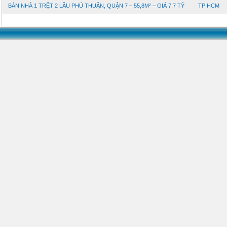
BÁN NHÀ 1 TRỆT 2 LẦU PHÚ THUẬN, QUẬN 7 – 55,8M² – GIÁ 7,7 TỶ
TP HCM