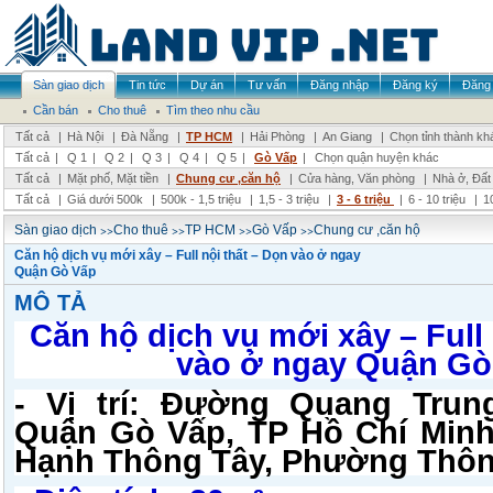
Sàn giao dịch
Tin tức
Dự án
Tư vấn
Đăng nhập
Đăng ký
Đăng 
Cần bán
Cho thuê
Tìm theo nhu cầu
Tất cả
|
Hà Nội
|
Đà Nẵng
|
TP HCM
|
Hải Phòng
|
An Giang
|
Chọn tỉnh thành kh
Tất cả
|
Q 1
|
Q 2
|
Q 3
|
Q 4
|
Q 5
|
Gò Vấp
|
Chọn quận huyện khác
Tất cả
|
Mặt phố, Mặt tiền
|
Chung cư ,căn hộ
|
Cửa hàng, Văn phòng
|
Nhà ở, Đất
Tất cả
|
Giá dưới 500k
|
500k - 1,5 triệu
|
1,5 - 3 triệu
|
3 - 6 triệu
|
6 - 10 triệu
|
1
>>
>>
>>
>>
Sàn giao dịch
Cho thuê
TP HCM
Gò Vấp
Chung cư ,căn hộ
Căn hộ dịch vụ mới xây – Full nội thất – Dọn vào ở ngay
Quận Gò Vấp
MÔ TẢ
Căn hộ dịch vụ mới xây – Full 
vào ở ngay Quận G
- Vị trí: Đường Quang Trun
Quận Gò Vấp, TP Hồ Chí Minh
Hạnh Thông Tây, Phường Thôn