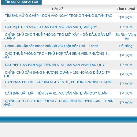
Tin cùng người rao
Tiêu đề
Tỉnh /T.Phố
TÌM BẠN NỮ Ở GHÉP – DỌN VÀO NGAY TRONG THÁNG 8,TÂN TẠO
TP HCM
...
ĐẤT MẶT TIỀN 59 A- 61 CẦN BÁN ,MAI VĂN VĨNH,TÂN QUY ...
TP HCM
CHÍNH CHỦ CHO THUÊ PHÒNG TRỌ MỚI XÂY – GÒ DẦU, GẦN MỸ
Bà Rịa - Vũng
XUÂN A
Tàu
Chính Chủ Cần bán nhanh nhà kiệt 234 Điện Biên Phủ – Thanh ...
Đà Nẵng
CHO THUÊ PHÒNG TRỌ – PHÙ HỢP TÂN SINH VIÊN PHƯỜNG 8 ,
TP HCM
GÒ ...
ĐẤT ĐẸP CẦN BÁN MẶT TIỀN 59 A- 61 ,MAI VĂN VĨNH,TÂN QUY ...
TP HCM
CHÍNH CHỦ CẦN SANG NHƯỢNG QUÁN – 153 HOÀNG DIỆU 2, TP.
TP HCM
THỦ ...
CẦN PASS PHÒNG GẤP 184 NGUYỄN XÍ , PHƯỜNG 26 BÌNH THẠNH
TP HCM
...
CẦN BÁN ĐẤT MẶT TIỀN 59 A- 61 ,MAI VĂN VĨNH,TÂN QUY QUẬN ...
TP HCM
CHÍNH CHỦ CHO THUÊ PHÒNG TRONG NHÀ NGUYÊN CĂN – TRẦN
TP HCM
NÃO, ...