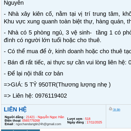
Nguyên
- Nhà xây kiên cố, nằm tại vị trí trung tâm, k
Khu vực xung quanh toàn biệt thự, hàng quán, th
- Nhà có 5 phòng ngủ, 3 vệ sinh- tầng 1 có phò
đình có người lớn tuổi hoặc cho thuê.
- Có thể mua để ở, kinh doanh hoặc cho thuê tạo
- Bán đi rất tiếc, ai thực sự cần vui lòng liên hệ
- Để lại nội thất cơ bản
=>GIÁ: 5 TỶ 950TR(Thương lượng nhẹ )
=> Liên hệ: 0976119402
LIÊN HỆ
In tin
Người đăng
:
21421 - Nguyễn Ngọc Hân
Lượt xem
:
518
Điện thoại
:
0565779268
Ngày đăng
:
17/11/2025
Email
:
ngochandangtin24h@gmail.com