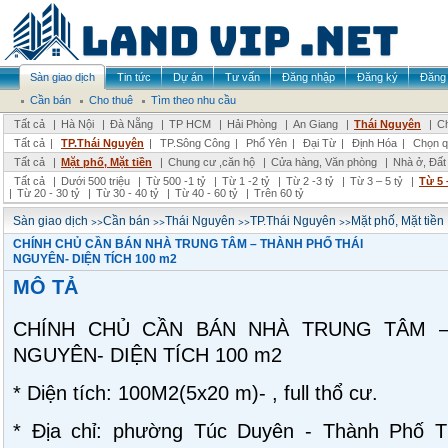
Sàn giao dịch
Tin tức
Dự án
Tư vấn
Đăng nhập
Đăng ký
Đăng 
Cần bán
Cho thuê
Tìm theo nhu cầu
Tất cả
|
Hà Nội
|
Đà Nẵng
|
TP HCM
|
Hải Phòng
|
An Giang
|
Thái Nguyên
|
Ch
Tất cả
|
TP.Thái Nguyên
|
TP.Sông Công
|
Phổ Yên
|
Đại Từ
|
Định Hóa
|
Chọn q
Tất cả
|
Mặt phố, Mặt tiền
|
Chung cư ,căn hộ
|
Cửa hàng, Văn phòng
|
Nhà ở, Đất
Tất cả
|
Dưới 500 triệu
|
Từ 500 -1 tỷ
|
Từ 1 -2 tỷ
|
Từ 2 -3 tỷ
|
Từ 3 – 5 tỷ
|
Từ 5 
|
Từ 20 - 30 tỷ
|
Từ 30 - 40 tỷ
|
Từ 40 - 60 tỷ
|
Trên 60 tỷ
>>
>>
>>
>>
Sàn giao dịch
Cần bán
Thái Nguyên
TP.Thái Nguyên
Mặt phố, Mặt tiền
CHÍNH CHỦ CẦN BÁN NHÀ TRUNG TÂM – THÀNH PHỐ THÁI
NGUYÊN- DIỆN TÍCH 100 m2
MÔ TẢ
CHÍNH CHỦ CẦN BÁN NHÀ TRUNG TÂM 
NGUYÊN- DIỆN TÍCH 100 m2
* Diện tích: 100M2(5x20 m)- , full thổ cư.
* Địa chỉ: phường Túc Duyên - Thành Phố Th