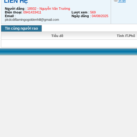
LIÊN HỆ
In tin
Người đăng
:
18932 - Nguyễn Văn Trường
Điện thoại
:
0941433411
Lượt xem
:
569
Email
:
Ngày đăng
:
04/08/2025
pkdcdtflamingogoldenhill@gmail.com
Tin cùng người rao
Tiêu đề
Tỉnh /T.Phố