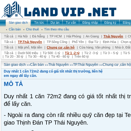
Sàn giao dịch
Tin tức
Dự án
Tư vấn
Đăng nhập
Đăng ký
Đăng 
Cần bán
Cho thuê
Tìm theo nhu cầu
Tất cả
|
Hà Nội
|
Đà Nẵng
|
TP HCM
|
Hải Phòng
|
An Giang
|
Thái Nguyên
|
Ch
Tất cả
|
TP.Thái Nguyên
|
TP.Sông Công
|
Phổ Yên
|
Đại Từ
|
Định Hóa
|
Chọn q
Tất cả
|
Mặt phố, Mặt tiền
|
Chung cư ,căn hộ
|
Cửa hàng, Văn phòng
|
Nhà ở, Đất
Tất cả
|
Dưới 500 triệu
|
Từ 500 -1 tỷ
|
Từ 1 -2 tỷ
|
Từ 2 -3 tỷ
|
Từ 3 – 5 tỷ
|
Từ 5 
|
Từ 20 - 30 tỷ
|
Từ 30 - 40 tỷ
|
Từ 40 - 60 tỷ
|
Trên 60 tỷ
>>
>>
>>
>>
Sàn giao dịch
Cần bán
Thái Nguyên
TP.Thái Nguyên
Chung cư ,căn hộ
Duy nhất 1 căn 72m2 đang có giá tốt nhất thị trường, liên hệ
em ngay để lấy căn.
MÔ TẢ
Duy nhất 1 căn 72m2 đang có giá tốt nhất thị t
để lấy căn.
- Ngoài ra đang còn rất nhiều quỹ căn đẹp tại Te
giao Thịnh Đán TP Thái Nguyên.