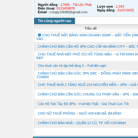
Người đăng
:
17996 - Tài Lộc Phát
Lượt xem
:
1.043
Điện thoại
:
0123459876
Ngày đăng
:
31/07/2025
Email
:
congty24h88@gmail.com
Tin cùng người rao
Tiêu đề
🏢 CHO THUÊ MẶT BẰNG KINH DOANH 350M² – MẶT TIỀN 15M
VÀO ...
CHÍNH CHỦ BÁN CĂN HỘ 3PN CAO CẤP AN BÌNH CITY – BẮC TỪ
CHO THUÊ NHÀ MẶT PHỐ 372 HỒ TÙNG MẬU – VỊ TRÍ KINH 
ĐẸP
Cho thuê căn hộ tập thể tầng 3 – Full tiện nghi
CHÍNH CHỦ BÁN CĂN GÓC 3PN 2WC – ĐỒNG PHÁT PARK VIE
TOWER
CHO THUÊ NHÀ 2 TẦNG NGÕ 214 NGUYỄN XIỂN – 2PN – GIÁ 9 
CHÍNH CHỦ BÁN CĂN GÓC CHUNG CƯ PHÁP VÂN – 3PN – 83
Căn Hộ Tân Tây Đô 3PN – Full Nội Thất – Giá Thuê Cực Tốt
CHO NỮ THUÊ PHÒNG – NGÕ 429 KIM MÃ, BA ĐÌNH
CHÍNH CHỦ BÁN NHÀ – QUẬN 12 CŨ, TP. HỒ CHÍ MINH