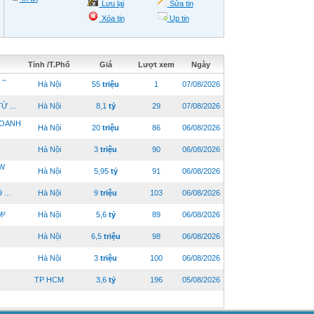
Lưu lại
Sửa tin
Xóa tin
Up tin
Tỉnh /T.Phố
Giá
Lượt xem
Ngày
 –
Hà Nội
55
triệu
1
07/08/2026
 ...
Hà Nội
8,1
tỷ
29
07/08/2026
DOANH
Hà Nội
20
triệu
86
06/08/2026
Hà Nội
3
triệu
90
06/08/2026
W
Hà Nội
5,95
tỷ
91
06/08/2026
...
Hà Nội
9
triệu
103
06/08/2026
M²
Hà Nội
5,6
tỷ
89
06/08/2026
Hà Nội
6,5
triệu
98
06/08/2026
Hà Nội
3
triệu
100
06/08/2026
TP HCM
3,6
tỷ
196
05/08/2026