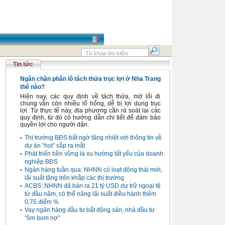
Tin tức
Ngăn chặn phân lô tách thửa trục lợi ở Nha Trang
thế nào?
Hiện nay, các quy định về tách thửa, mở lối đi
chung vẫn còn nhiều lổ hổng, dễ bị lợi dụng trục
lợi. Từ thực tế này, địa phương cần rà soát lại các
quy định, từ đó có hướng dẫn chi tiết để đảm bảo
quyền lợi cho người dân.
Thị trường BĐS bất ngờ tăng nhiệt với thông tin về
dự án “hot” sắp ra mắt
Phát triển bền vững là xu hướng tất yếu của doanh
nghiệp BĐS
Ngân hàng tuần qua: NHNN có loạt động thái mới,
lãi suất tăng trên khắp các thị trường
ACBS: NHNN đã bán ra 21 tỷ USD dự trữ ngoại tệ
từ đầu năm, có thể nâng lãi suất điều hành thêm
0,75 điểm %
Vay ngân hàng đầu tư bất động sản, nhà đầu tư
"ôm bom nợ"