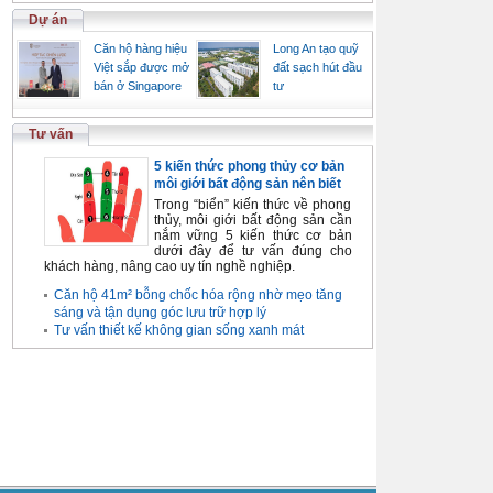
Dự án
Căn hộ hàng hiệu
Long An tạo quỹ
Việt sắp được mở
đất sạch hút đầu
bán ở Singapore
tư
Tư vấn
5 kiến thức phong thủy cơ bản
môi giới bất động sản nên biết
Trong “biển” kiến thức về phong
thủy, môi giới bất động sản cần
nắm vững 5 kiến thức cơ bản
dưới đây để tư vấn đúng cho
khách hàng, nâng cao uy tín nghề nghiệp.
Căn hộ 41m² bỗng chốc hóa rộng nhờ mẹo tăng
sáng và tận dụng góc lưu trữ hợp lý
Tư vấn thiết kế không gian sống xanh mát