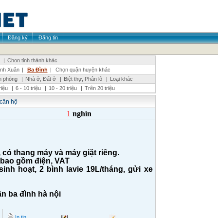
Đăng ký
Đăng tin
|
Chọn tỉnh thành khác
nh Xuân
|
Ba Đình
|
Chọn quận huyện khác
n phòng
|
Nhà ở, Đất ở
|
Biệt thự, Phân lô
|
Loại khác
triệu
|
6 - 10 triệu
|
10 - 20 triệu
|
Trên 20 triệu
căn hộ
1
nghìn
 có thang máy và máy giặt riêng.
 bao gồm điện, VAT
sinh hoạt, 2 bình lavie 19L/tháng, gửi xe
n ba đình hà nội
In tin