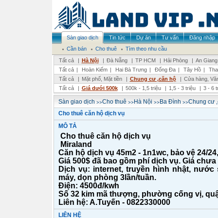
Sàn giao dịch
Tin tức
Dự án
Tư vấn
Đăng nhập
Cần bán
Cho thuê
Tìm theo nhu cầu
Tất cả
|
Hà Nội
|
Đà Nẵng
|
TP HCM
|
Hải Phòng
|
An Giang
Tất cả
|
Hoàn Kiếm
|
Hai Bà Trưng
|
Đống Đa
|
Tây Hồ
|
Tha
Tất cả
|
Mặt phố, Mặt tiền
|
Chung cư ,căn hộ
|
Cửa hàng, Vă
Tất cả
|
Giá dưới 500k
|
500k - 1,5 triệu
|
1,5 - 3 triệu
|
3 - 6 
>>
>>
>>
>>
Sàn giao dịch
Cho thuê
Hà Nội
Ba Đình
Chung cư ,
Cho thuê căn hộ dịch vụ
MÔ TẢ
Cho thuê căn hộ dịch vụ
Miraland
Căn hộ dịch vụ 45m2 - 1n1wc, bảo vệ 24/24,
Giá 500$ đã bao gồm phí dịch vụ. Giá chưa
Dịch vụ: internet, truyền hình nhật, nước 
máy, dọn phòng 3lần/tuần.
Điện: 4500đ/kwh
Số 32 kim mã thượng, phường cống vị, quậ
Liên hệ: A.Tuyến - 0822330000
LIÊN HỆ