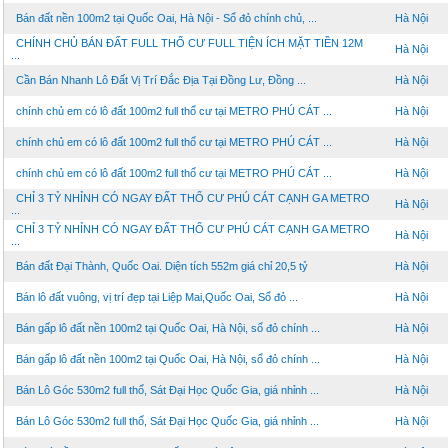
Bán đất nền 100m2 tại Quốc Oai, Hà Nội - Sổ đỏ chính chủ, ...
Hà Nội
CHÍNH CHỦ BÁN ĐẤT FULL THỔ CƯ FULL TIỆN ÍCH MẶT TIỀN 12M
Hà Nội
...
Cần Bán Nhanh Lô Đất Vị Trí Đắc Địa Tại Đồng Lư, Đồng ...
Hà Nội
chính chủ em có lô đất 100m2 full thổ cư tại METRO PHÚ CÁT ...
Hà Nội
chính chủ em có lô đất 100m2 full thổ cư tại METRO PHÚ CÁT ...
Hà Nội
chính chủ em có lô đất 100m2 full thổ cư tại METRO PHÚ CÁT ...
Hà Nội
CHỈ 3 TỶ NHỈNH CÓ NGAY ĐẤT THỔ CƯ PHÚ CÁT CẠNH GA METRO
Hà Nội
...
CHỈ 3 TỶ NHỈNH CÓ NGAY ĐẤT THỔ CƯ PHÚ CÁT CẠNH GA METRO
Hà Nội
...
Bán đất Đại Thành, Quốc Oai. Diện tích 552m giá chỉ 20,5 tỷ
Hà Nội
Bán lô đất vuông, vị trí đẹp tại Liệp Mai,Quốc Oai, Sổ đỏ ...
Hà Nội
Bán gấp lô đất nền 100m2 tại Quốc Oai, Hà Nội, sổ đỏ chính ...
Hà Nội
Bán gấp lô đất nền 100m2 tại Quốc Oai, Hà Nội, sổ đỏ chính ...
Hà Nội
Bán Lô Góc 530m2 full thổ, Sát Đại Học Quốc Gia, giá nhỉnh ...
Hà Nội
Bán Lô Góc 530m2 full thổ, Sát Đại Học Quốc Gia, giá nhỉnh ...
Hà Nội