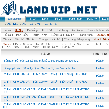
Sàn giao dịch
Tin tức
Dự án
Tư vấn
Đăng nhập
Đăng ký
Đăng 
Cần bán
Cho thuê
Tìm theo nhu cầu
Tất cả
|
Hà Nội
|
Đà Nẵng
|
TP HCM
|
Hải Phòng
|
An Giang
|
Chọn tỉnh thành k
Tất cả
|
Hoàn Kiếm
|
Hai Bà Trưng
|
Đống Đa
|
Tây Hồ
|
Thanh Xuân
|
Quốc Oai
Tất cả
|
Mặt phố, Mặt tiền
|
Chung cư ,căn hộ
|
Cửa hàng, Văn phòng
|
Nhà ở, Đất 
Tất cả
|
Dưới 500 triệu
|
Từ 500 -1 tỷ
|
Từ 1 -2 tỷ
|
Từ 2 -3 tỷ
|
Từ 3 – 5 tỷ
|
Từ 5 
|
Từ 20 - 30 tỷ
|
Từ 30 - 40 tỷ
|
Từ 40 - 60 tỷ
|
Trên 60 tỷ
Tiêu đề
Tỉnh /T.Phố
Bán toàn bộ hoặc 1/2 đất đẹp mặt hồ to đẹp 600m2 có 400m2 ...
Hà Nội
Bán gấp lô đất 100m2 tại Quốc Oai, Hà Nội, sổ đỏ chính chủ, ...
Hà Nội
CHÍNH CHỦ BÁN ĐẤT HIẾM 1007M² – 2 MẶT TIỀN, 3 MẶT THOÁNG –
Hà Nội
...
CHÍNH CHỦ BÁN ĐẤT HIẾM 1007M² – 2 MẶT TIỀN, 3 MẶT THOÁNG –
Hà Nội
...
CHÍNH CHỦ EM CẦN BÁN LÔ ĐÁT 100M2 FULL THỔ CƯ TẠI METRO
Hà Nội
PHÚ ...
CHÍNH CHỦ EM CẦN BÁN LÔ ĐÁT 100M2 FULL THỔ CƯ TẠI METRO
Hà Nội
PHÚ ...
CHÍNH CHỦ EM CẦN BÁN LÔ ĐÁT 100M2 FULL THỔ CƯ TẠI METRO
Hà Nội
PHÚ ...